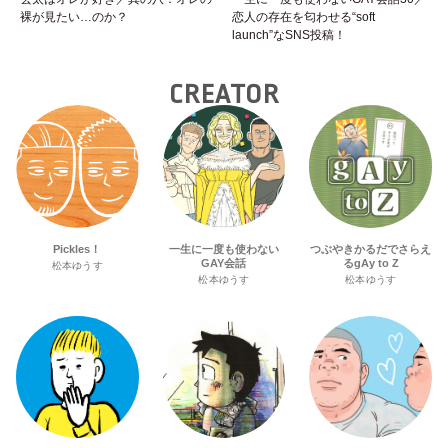
裸が見たい…のか？
恋人の存在を匂わせる“soft
launch”なSNS投稿！
CREATOR
Pickles！
一生に一度も使わない
つぶやきかるだでさらえ
GAY会話
るgAy to Z
松本ゆうす
松本ゆうす
松本ゆうす