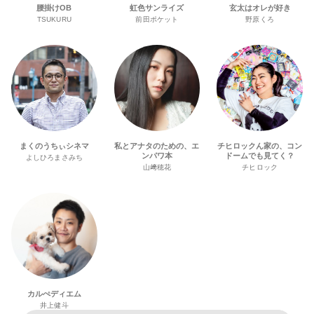
腰掛けOB
虹色サンライズ
玄太はオレが好き
TSUKURU
前田ポケット
野原くろ
まくのうちぃシネマ
私とアナタのための、エ
チヒロックん家の、コン
ンパワ本
ドームでも見てく？
よしひろまさみち
山﨑穂花
チヒロック
カルぺディエム
井上健斗