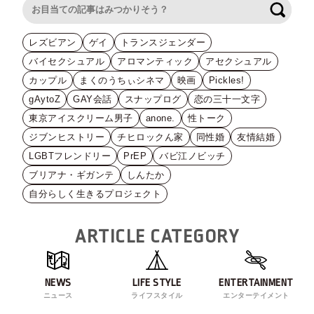
検索
レズビアン
ゲイ
トランスジェンダー
バイセクシュアル
アロマンティック
アセクシュアル
カップル
まくのうちぃシネマ
映画
Pickles!
gAytoZ
GAY会話
スナップログ
恋の三十一文字
東京アイスクリーム男子
anone.
性トーク
ジブンヒストリー
チヒロックん家
同性婚
友情結婚
LGBTフレンドリー
PrEP
バビ江ノビッチ
ブリアナ・ギガンテ
しんたか
自分らしく生きるプロジェクト
ARTICLE CATEGORY
NEWS
LIFE STYLE
ENTERTAINMENT
ニュース
ライフスタイル
エンターテイメント