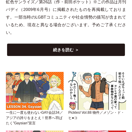
虹色サンライズ／第26話
（
作
・
前田ポケット
）
※この作品は月刊
バディ
（
2009年6月号
）
に掲載されたものを再掲載しておりま
す。一部当時のLGBTコミュニティや社会情勢の描写が含まれて
いるため、現在と異なる場合がございます。予めご了承くださ
い。
続きを読む ＞
一生に一度も使わないGAY会話34／
Pickles! Vol.88 物件／メゾン・ド・
アジアの誇りをまとえ！世界へ羽ば
ヒ●コ
たく”Gaysian”宣言