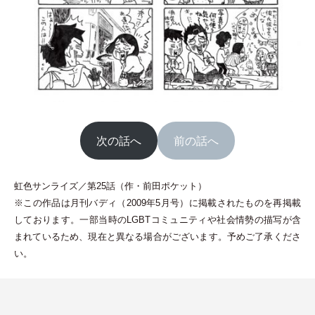
次の話へ
前の話へ
虹色サンライズ／第25話
（
作
・
前田ポケット
）
※この作品は月刊バディ
（
2009年5月号
）
に掲載されたものを再掲載
しております。一部当時のLGBTコミュニティや社会情勢の描写が含
まれているため、現在と異なる場合がございます。予めご了承くださ
い。