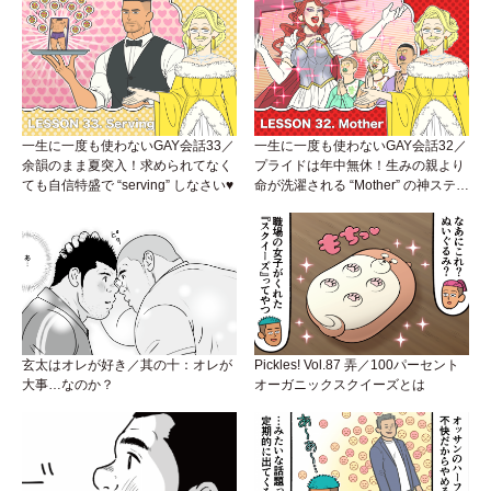
一生に一度も使わないGAY会話33／
一生に一度も使わないGAY会話32／
余韻のまま夏突入！求められてなく
プライドは年中無休！生みの親より
ても自信特盛で “serving” しなさい♥
命が洗濯される “Mother” の神ステー
ジ
玄太はオレが好き／其の十：オレが
Pickles! Vol.87 弄／100パーセント
大事…なのか？
オーガニックスクイーズとは