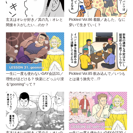
玄太はオレが好き／其の九：オレと
Pickles! Vol.86 着眼／あした、なに
間接キスがしたい…のか？
穿いて生きていく？
一生に一度も使わないGAY会話31／
Pickles! Vol.85 飲み込んで／いつも
理性がほどける？ 快楽にどっぷり浸
とは違う旅先で…!?
る“gooning”って？
玄太はオレが好き／其の八：オレの
一生に一度も使わないGAY会話30／