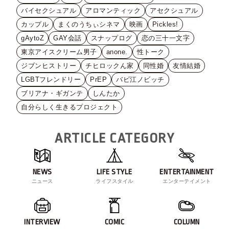
バイセクシュアル
アロマンティック
アセクシュアル
カップル
まくのうちぃシネマ
映画
Pickles!
gAytoZ
GAY会話
スナップログ
恋の三十一文字
東京アイスクリーム男子
anone.
性トーク
ジブンヒストリー
チヒロックん家
同性婚
友情結婚
LGBTフレンドリー
PrEP
バビ江ノビッチ
ブリアナ・ギガンテ
しんたか
自分らしく生きるプロジェクト
ARTICLE CATEGORY
NEWS
LIFE STYLE
ENTERTAINMENT
ニュース
ライフスタイル
エンターテイメント
INTERVIEW
COMIC
COLUMN