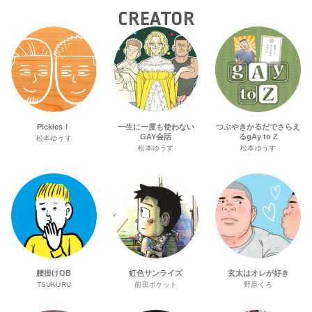
CREATOR
Pickles！
一生に一度も使わない
つぶやきかるだでさらえ
GAY会話
るgAy to Z
松本ゆうす
松本ゆうす
松本ゆうす
腰掛けOB
虹色サンライズ
玄太はオレが好き
TSUKURU
前田ポケット
野原くろ