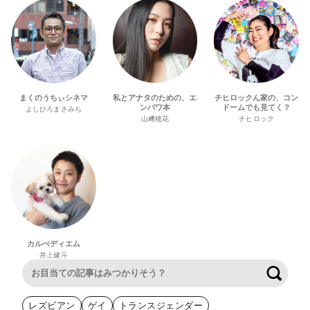
まくのうちぃシネマ
私とアナタのための、エ
チヒロックん家の、コン
ンパワ本
ドームでも見てく？
よしひろまさみち
山﨑穂花
チヒロック
カルぺディエム
井上健斗
検索
レズビアン
ゲイ
トランスジェンダー