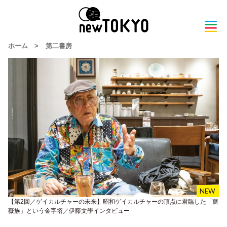
ホーム
>
第二書房
【第2回／ゲイカルチャーの未来】昭和ゲイカルチャーの頂点に君臨した「薔
薇族」という金字塔／伊藤文學インタビュー