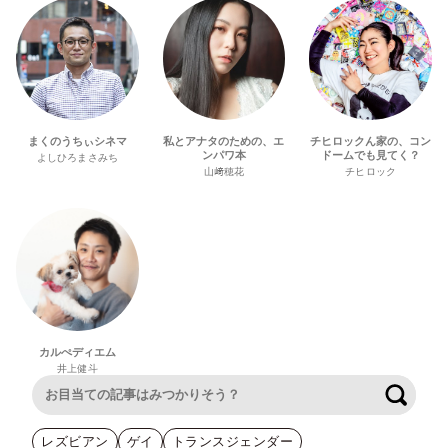
まくのうちぃシネマ
私とアナタのための、エ
チヒロックん家の、コン
ンパワ本
ドームでも見てく？
よしひろまさみち
山﨑穂花
チヒロック
カルぺディエム
井上健斗
検索
レズビアン
ゲイ
トランスジェンダー