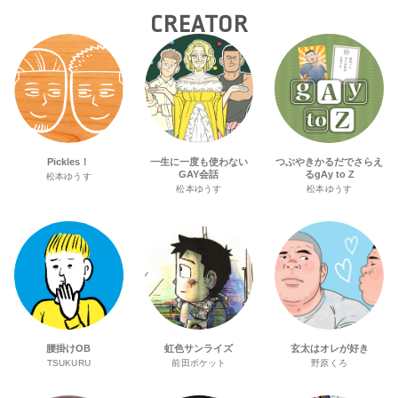
CREATOR
Pickles！
一生に一度も使わない
つぶやきかるだでさらえ
GAY会話
るgAy to Z
松本ゆうす
松本ゆうす
松本ゆうす
腰掛けOB
虹色サンライズ
玄太はオレが好き
TSUKURU
前田ポケット
野原くろ