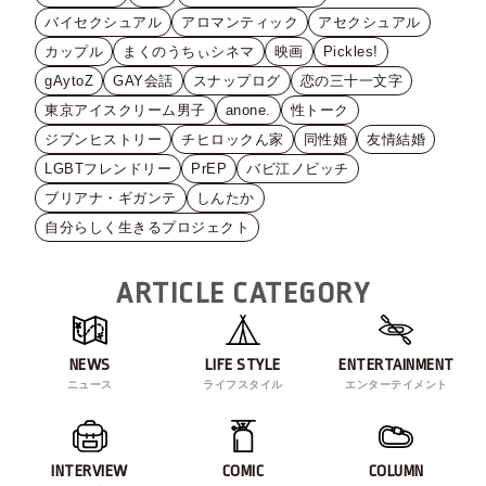
バイセクシュアル
アロマンティック
アセクシュアル
カップル
まくのうちぃシネマ
映画
Pickles!
gAytoZ
GAY会話
スナップログ
恋の三十一文字
東京アイスクリーム男子
anone.
性トーク
ジブンヒストリー
チヒロックん家
同性婚
友情結婚
LGBTフレンドリー
PrEP
バビ江ノビッチ
ブリアナ・ギガンテ
しんたか
自分らしく生きるプロジェクト
ARTICLE CATEGORY
NEWS
LIFE STYLE
ENTERTAINMENT
ニュース
ライフスタイル
エンターテイメント
INTERVIEW
COMIC
COLUMN