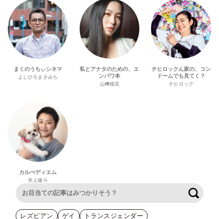
まくのうちぃシネマ
私とアナタのための、エ
チヒロックん家の、コン
ンパワ本
ドームでも見てく？
よしひろまさみち
山﨑穂花
チヒロック
カルぺディエム
井上健斗
検索
レズビアン
ゲイ
トランスジェンダー