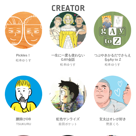
CREATOR
Pickles！
一生に一度も使わない
つぶやきかるだでさらえ
GAY会話
るgAy to Z
松本ゆうす
松本ゆうす
松本ゆうす
腰掛けOB
虹色サンライズ
玄太はオレが好き
TSUKURU
前田ポケット
野原くろ