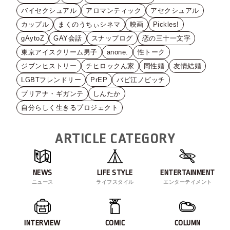
バイセクシュアル
アロマンティック
アセクシュアル
カップル
まくのうちぃシネマ
映画
Pickles!
gAytoZ
GAY会話
スナップログ
恋の三十一文字
東京アイスクリーム男子
anone.
性トーク
ジブンヒストリー
チヒロックん家
同性婚
友情結婚
LGBTフレンドリー
PrEP
バビ江ノビッチ
ブリアナ・ギガンテ
しんたか
自分らしく生きるプロジェクト
ARTICLE CATEGORY
NEWS
LIFE STYLE
ENTERTAINMENT
ニュース
ライフスタイル
エンターテイメント
INTERVIEW
COMIC
COLUMN