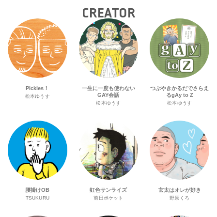
CREATOR
Pickles！
一生に一度も使わない
つぶやきかるだでさらえ
GAY会話
るgAy to Z
松本ゆうす
松本ゆうす
松本ゆうす
腰掛けOB
虹色サンライズ
玄太はオレが好き
TSUKURU
前田ポケット
野原くろ