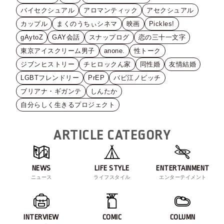
バイセクシュアル
アロマンティック
アセクシュアル
カップル
まくのうちぃシネマ
映画
Pickles!
gAytoZ
GAY会話
スナップログ
恋の三十一文字
東京アイスクリーム男子
anone.
性トーク
ジブンヒストリー
チヒロックん家
同性婚
友情結婚
LGBTフレンドリー
PrEP
バビ江ノビッチ
ブリアナ・ギガンテ
しんたか
自分らしく生きるプロジェクト
ARTICLE CATEGORY
NEWS
LIFE STYLE
ENTERTAINMENT
ニュース
ライフスタイル
エンターテイメント
INTERVIEW
COMIC
COLUMN