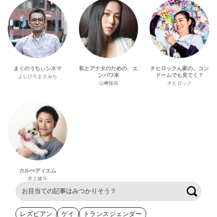
まくのうちぃシネマ
私とアナタのための、エ
チヒロックん家の、コン
ンパワ本
ドームでも見てく？
よしひろまさみち
山﨑穂花
チヒロック
カルぺディエム
井上健斗
検索
レズビアン
ゲイ
トランスジェンダー