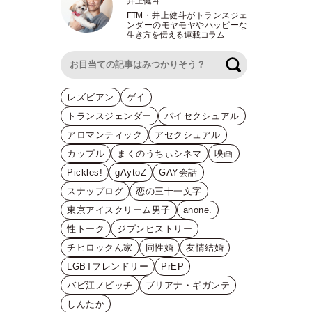
井上健斗
FTM
・
井上健斗がトランスジェ
ンダーのモヤモヤやハッピーな
生き方を伝える連載コラム
検索
レズビアン
ゲイ
トランスジェンダー
バイセクシュアル
アロマンティック
アセクシュアル
カップル
まくのうちぃシネマ
映画
Pickles!
gAytoZ
GAY会話
スナップログ
恋の三十一文字
東京アイスクリーム男子
anone.
性トーク
ジブンヒストリー
チヒロックん家
同性婚
友情結婚
LGBTフレンドリー
PrEP
バビ江ノビッチ
ブリアナ・ギガンテ
しんたか