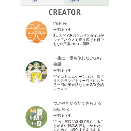
CREATOR
Pickles！
松本ゆうす
2人のゲイ友のツカサとダイゴが
シェアハウスで繰り広げる何で
もない日常の4コマ漫画。
一生に一度も使わないGAY
会話
松本ゆうす
ゲイコミュニケーション。流行
りのスラングをキーワドにした
月一回の英会話ならぬGAY会話
レッスン
つぶやきかるだでさらえる
gAy to Z
松本ゆうす
“こっち界隈”のSNSで見かけるこ
とが多い投稿内容を、かるたに
まとめてご紹介するあるある！