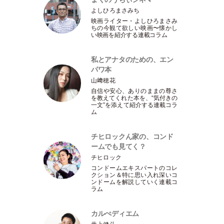
よしひろまさみち
映画ライター
・
よしひろまさみ
ちの今観て欲しい映画〜懐かし
い映画を紹介する連載コラム
私とアナタのための、エン
パワ本
山﨑穂花
自信や安心、ありのままの尊さ
を教えてくれた本を、“気付きの
一文”を添えて紹介する連載コラ
ム
チヒロックん家の、コンド
ームでも見てく？
チヒロック
コンドームエキスパートのコレ
クション＆特に思い入れ深いコ
ンドームを解説していく連載コ
ラム
カルぺディエム