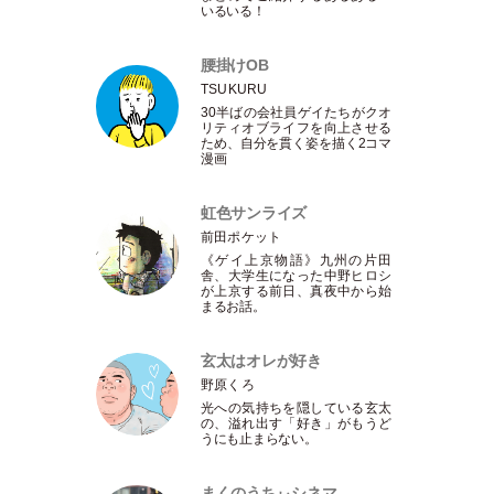
いるいる！
腰掛けOB
TSUKURU
30半ばの会社員ゲイたちがクオ
リティオブライフを向上させる
ため、自分を貫く姿を描く2コマ
漫画
虹色サンライズ
前田ポケット
《ゲイ上京物語》九州の片田
舎、大学生になった中野ヒロシ
が上京する前日、真夜中から始
まるお話。
玄太はオレが好き
野原くろ
光への気持ちを隠している玄太
の、溢れ出す
「
好き
」
がもうど
うにも止まらない。
まくのうちぃシネマ