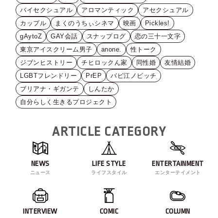
バイセクシュアル
アロマンティック
アセクシュアル
カップル
まくのうちぃシネマ
映画
Pickles!
gAytoZ
GAY会話
スナップログ
恋の三十一文字
東京アイスクリーム男子
anone.
性トーク
ジブンヒストリー
チヒロックん家
同性婚
友情結婚
LGBTフレンドリー
PrEP
バビ江ノビッチ
ブリアナ・ギガンテ
しんたか
自分らしく生きるプロジェクト
ARTICLE CATEGORY
NEWS
LIFE STYLE
ENTERTAINMENT
ニュース
ライフスタイル
エンターテイメント
INTERVIEW
COMIC
COLUMN