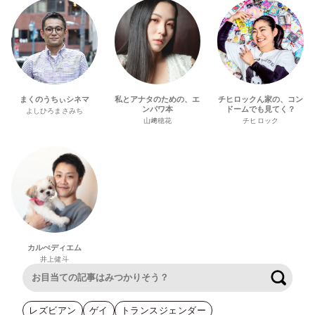
まくのうちぃシネマ
私とアナタのための、エ
チヒロックん家の、コン
ンパワ本
ドームでも見てく？
よしひろまさみち
山﨑穂花
チヒロック
カルぺディエム
井上健斗
検索
レズビアン
ゲイ
トランスジェンダー