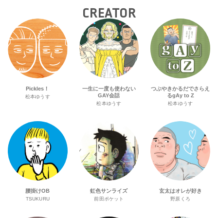
CREATOR
Pickles！
一生に一度も使わない
つぶやきかるだでさらえ
GAY会話
るgAy to Z
松本ゆうす
松本ゆうす
松本ゆうす
腰掛けOB
虹色サンライズ
玄太はオレが好き
TSUKURU
前田ポケット
野原くろ