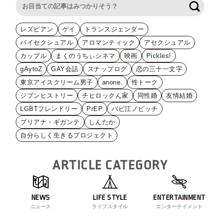
検索
レズビアン
ゲイ
トランスジェンダー
バイセクシュアル
アロマンティック
アセクシュアル
カップル
まくのうちぃシネマ
映画
Pickles!
gAytoZ
GAY会話
スナップログ
恋の三十一文字
東京アイスクリーム男子
anone.
性トーク
ジブンヒストリー
チヒロックん家
同性婚
友情結婚
LGBTフレンドリー
PrEP
バビ江ノビッチ
ブリアナ・ギガンテ
しんたか
自分らしく生きるプロジェクト
ARTICLE CATEGORY
NEWS
LIFE STYLE
ENTERTAINMENT
ニュース
ライフスタイル
エンターテイメント