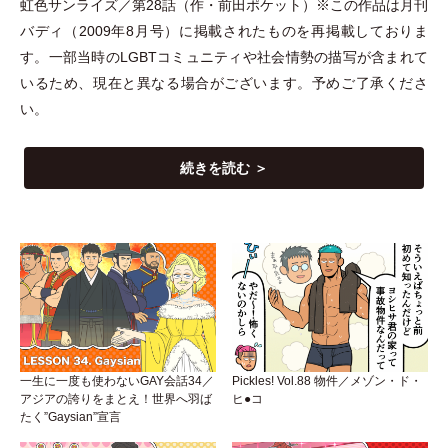
虹色サンライズ／第28話
（
作
・
前田ポケット
）
※この作品は月刊
バディ
（
2009年8月号
）
に掲載されたものを再掲載しておりま
す。一部当時のLGBTコミュニティや社会情勢の描写が含まれて
いるため、現在と異なる場合がございます。予めご了承くださ
い。
続きを読む ＞
一生に一度も使わないGAY会話34／
Pickles! Vol.88 物件／メゾン・ド・
アジアの誇りをまとえ！世界へ羽ば
ヒ●コ
たく”Gaysian”宣言