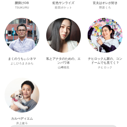
腰掛けOB
虹色サンライズ
玄太はオレが好き
TSUKURU
前田ポケット
野原くろ
まくのうちぃシネマ
私とアナタのための、エ
チヒロックん家の、コン
ンパワ本
ドームでも見てく？
よしひろまさみち
山﨑穂花
チヒロック
カルぺディエム
井上健斗