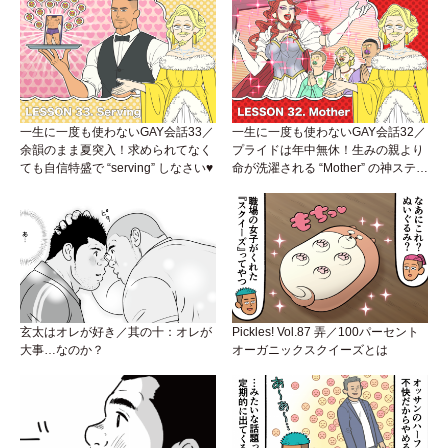
一生に一度も使わないGAY会話33／
一生に一度も使わないGAY会話32／
余韻のまま夏突入！求められてなく
プライドは年中無休！生みの親より
ても自信特盛で “serving” しなさい♥
命が洗濯される “Mother” の神ステー
ジ
玄太はオレが好き／其の十：オレが
Pickles! Vol.87 弄／100パーセント
大事…なのか？
オーガニックスクイーズとは