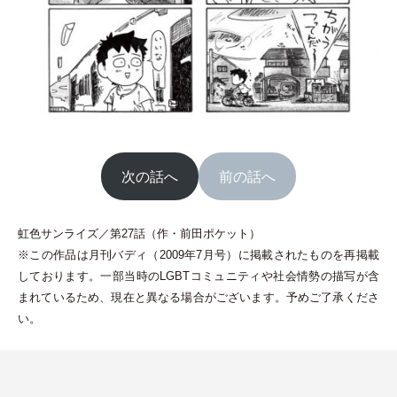
次の話へ
前の話へ
虹色サンライズ／第27話
（
作
・
前田ポケット
）
※この作品は月刊バディ
（
2009年7月号
）
に掲載されたものを再掲載
しております。一部当時のLGBTコミュニティや社会情勢の描写が含
まれているため、現在と異なる場合がございます。予めご了承くださ
い。