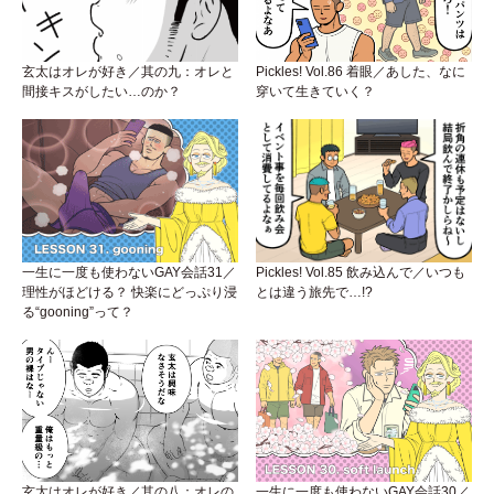
玄太はオレが好き／其の九：オレと
Pickles! Vol.86 着眼／あした、なに
間接キスがしたい…のか？
穿いて生きていく？
一生に一度も使わないGAY会話31／
Pickles! Vol.85 飲み込んで／いつも
理性がほどける？ 快楽にどっぷり浸
とは違う旅先で…!?
る“gooning”って？
玄太はオレが好き／其の八：オレの
一生に一度も使わないGAY会話30／