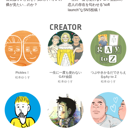
裸が見たい…のか？
恋人の存在を匂わせる“soft
launch”なSNS投稿！
CREATOR
Pickles！
一生に一度も使わない
つぶやきかるだでさらえ
GAY会話
るgAy to Z
松本ゆうす
松本ゆうす
松本ゆうす