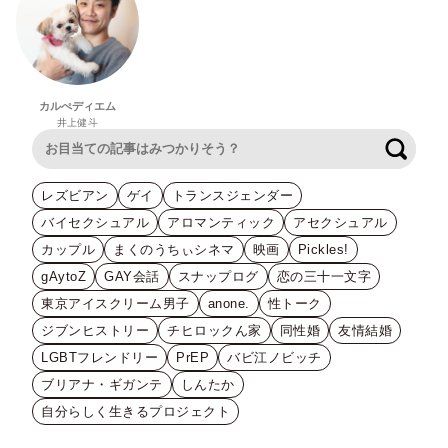
カルぺディエム
井上健斗
検索
レズビアン
ゲイ
トランスジェンダー
バイセクシュアル
アロマンティック
アセクシュアル
カップル
まくのうちぃシネマ
映画
Pickles!
gAytoZ
GAY会話
スナップログ
恋の三十一文字
東京アイスクリーム男子
anone.
性トーク
ジブンヒストリー
チヒロックん家
同性婚
友情結婚
LGBTフレンドリー
PrEP
バビ江ノビッチ
ブリアナ・ギガンテ
しんたか
自分らしく生きるプロジェクト