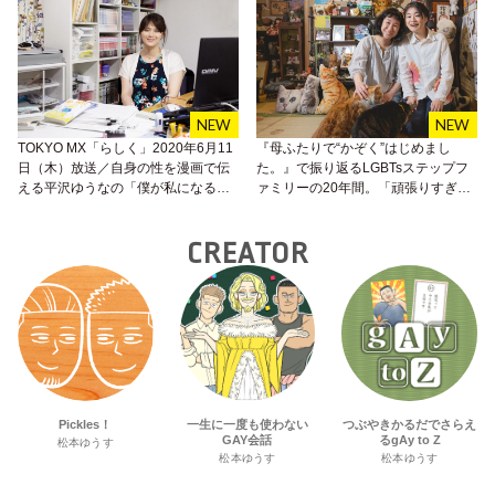
TOKYO MX「らしく」2020年6月11
『母ふたりで“かぞく”はじめまし
日（木）放送／自身の性を漫画で伝
た。』で振り返るLGBTsステップフ
える平沢ゆうなの「僕が私になるた
ァミリーの20年間。「頑張りすぎな
めに」
い子育て」とLGBTs当事者にとって
不利な社会保障制度の現状。
CREATOR
Pickles！
一生に一度も使わない
つぶやきかるだでさらえ
GAY会話
るgAy to Z
松本ゆうす
松本ゆうす
松本ゆうす