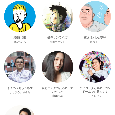
腰掛けOB
虹色サンライズ
玄太はオレが好き
TSUKURU
前田ポケット
野原くろ
まくのうちぃシネマ
私とアナタのための、エ
チヒロックん家の、コン
ンパワ本
ドームでも見てく？
よしひろまさみち
山﨑穂花
チヒロック