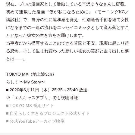
現在、プロの漫画家として活動している平沢ゆうなさんに密着。
初めて連載した漫画『僕が私になるために』
（
モーニングKC／
講談社
）
で、自身の性に違和感を覚え、性別適合手術を経て女性
になるまでの一連の流れをエッセイコミックとして産み落とすこ
ととなった彼女の生き方をお届けします。
当事者だから描写することのできる苦悩と不安、現実に起こり得
る恐怖。そして生まれ変わった新しい彼女の笑顔と走り出した夢
とは――。
TOKYO MX
（
地上波9ch
）
らしく 〜My Story〜
■ 2020年6月11日
（
木
）
25:35～25:40 放送
※
「
エムキャスアプリ
」
でも視聴可能
■ TOKYO MX 番組サイト
■ 自分らしく生きるプロジェクト公式サイト
■ 公式YouTubeアーカイブ映像