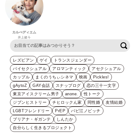
カルぺディエム
井上健斗
検索
レズビアン
ゲイ
トランスジェンダー
バイセクシュアル
アロマンティック
アセクシュアル
カップル
まくのうちぃシネマ
映画
Pickles!
gAytoZ
GAY会話
スナップログ
恋の三十一文字
東京アイスクリーム男子
anone.
性トーク
ジブンヒストリー
チヒロックん家
同性婚
友情結婚
LGBTフレンドリー
PrEP
バビ江ノビッチ
ブリアナ・ギガンテ
しんたか
自分らしく生きるプロジェクト