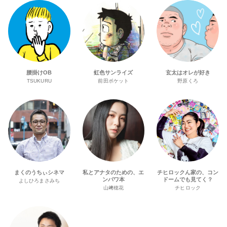
腰掛けOB
虹色サンライズ
玄太はオレが好き
TSUKURU
前田ポケット
野原くろ
まくのうちぃシネマ
私とアナタのための、エ
チヒロックん家の、コン
ンパワ本
ドームでも見てく？
よしひろまさみち
山﨑穂花
チヒロック