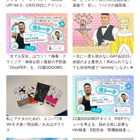
UP! Vol.3」が8月29日にアイソトー
過激で、甘い。“バイクの後部座
プラウンジで開催！
席”から始まるラブストーリー。
「生でも安全」はウソ！？梅毒・ク
一生に一度も使わないGAY会話33／
ラミジア・淋病を防ぐ最新の予防薬
余韻のまま夏突入！求められてなく
「DoxyPEP」を、22歳GOGOBOY
ても自信特盛で “serving” しなさい♥
ダイゴと学ぼう！性トーク〜聞きに
くいことは小堀先生に聞けばイイ！
（Vol.26）
私とアナタのための、エンパワ本
22歳GOGOBOYダイゴ、PrEPデビ
Vol.8 犬身／弱法師／きみはポラリ
ューを考える。始める前に必要な
ス
HIV検査・B型肝炎・腎機能検査っ
て？開始前検査のヒミツを知ろう！