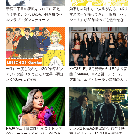
新宿二丁目の夜風をフロアに変え
効率じゃ測れない人生がある。4Kリ
る！壱タカシ×JYAGAが解き放つセ
マスターで帰ってきた、映画「ハッ
ルフラブ・ダンスチューン
シュ！」が25年経っても色褪せない
「Okaaayyy!!!」が遂にリリース！
理由。
一生に一度も使わないGAY会話34／
KATSEYE、8月発売の3rd EPより新
アジアの誇りをまとえ！世界へ羽ば
曲「Animal」MV公開！デミ・ムー
たく”Gaysian”宣言
ア出演、エド・シーラン参加の大胆
アンセムは必聴！
RAJAが二丁目に降り立つ！ドラァ
カンヌ2冠＆A24配給の話題作！映
グショーケースイベント「GLOW
画『ピリオン』12月4日公開決定。