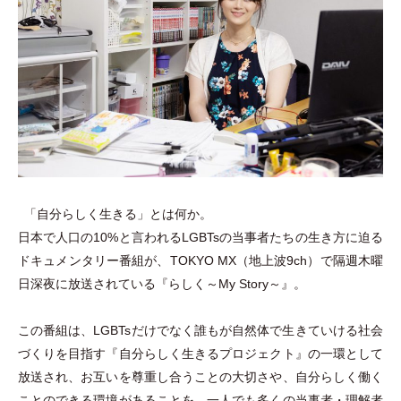
「
自分らしく生きる
」
とは何か。
日本で人口の10%と言われるLGBTsの当事者たちの生き方に迫る
ドキュメンタリー番組が、TOKYO MX
（
地上波9ch
）
で隔週木曜
日深夜に放送されている『らしく～My Story～』。
この番組は、LGBTsだけでなく誰もが自然体で生きていける社会
づくりを目指す『自分らしく生きるプロジェクト』の一環として
放送され、お互いを尊重し合うことの大切さや、⾃分らしく働く
ことのできる環境があることを、一人でも多くの当事者
・
理解者