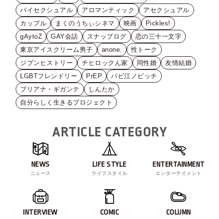
バイセクシュアル
アロマンティック
アセクシュアル
カップル
まくのうちぃシネマ
映画
Pickles!
gAytoZ
GAY会話
スナップログ
恋の三十一文字
東京アイスクリーム男子
anone.
性トーク
ジブンヒストリー
チヒロックん家
同性婚
友情結婚
LGBTフレンドリー
PrEP
バビ江ノビッチ
ブリアナ・ギガンテ
しんたか
自分らしく生きるプロジェクト
ARTICLE CATEGORY
NEWS
LIFE STYLE
ENTERTAINMENT
ニュース
ライフスタイル
エンターテイメント
INTERVIEW
COMIC
COLUMN