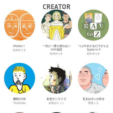
CREATOR
Pickles！
一生に一度も使わない
つぶやきかるだでさらえ
GAY会話
るgAy to Z
松本ゆうす
松本ゆうす
松本ゆうす
腰掛けOB
虹色サンライズ
玄太はオレが好き
TSUKURU
前田ポケット
野原くろ