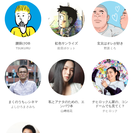
腰掛けOB
虹色サンライズ
玄太はオレが好き
TSUKURU
前田ポケット
野原くろ
まくのうちぃシネマ
私とアナタのための、エ
チヒロックん家の、コン
ンパワ本
ドームでも見てく？
よしひろまさみち
山﨑穂花
チヒロック