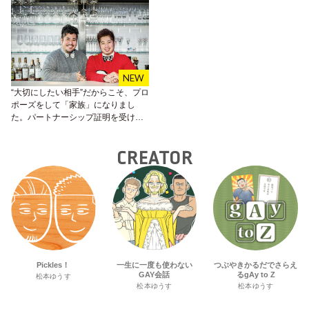
“大切にしたい相手”だからこそ、プロ
ポーズをして「家族」になりまし
た。パートナーシップ証明を受けた
カップルのラブ♥ストーリー
CREATOR
Pickles！
一生に一度も使わない
つぶやきかるだでさらえ
GAY会話
るgAy to Z
松本ゆうす
松本ゆうす
松本ゆうす