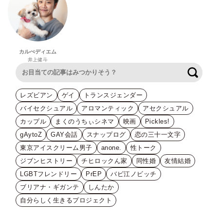
カルぺディエム
井上健斗
検索
レズビアン
ゲイ
トランスジェンダー
バイセクシュアル
アロマンティック
アセクシュアル
カップル
まくのうちぃシネマ
映画
Pickles!
gAytoZ
GAY会話
スナップログ
恋の三十一文字
東京アイスクリーム男子
anone.
性トーク
ジブンヒストリー
チヒロックん家
同性婚
友情結婚
LGBTフレンドリー
PrEP
バビ江ノビッチ
ブリアナ・ギガンテ
しんたか
自分らしく生きるプロジェクト