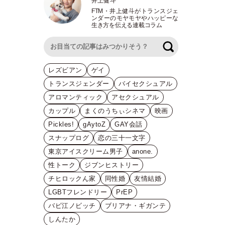
井上健斗
FTM
・
井上健斗がトランスジェ
ンダーのモヤモヤやハッピーな
生き方を伝える連載コラム
検索
レズビアン
ゲイ
トランスジェンダー
バイセクシュアル
アロマンティック
アセクシュアル
カップル
まくのうちぃシネマ
映画
Pickles!
gAytoZ
GAY会話
スナップログ
恋の三十一文字
東京アイスクリーム男子
anone.
性トーク
ジブンヒストリー
チヒロックん家
同性婚
友情結婚
LGBTフレンドリー
PrEP
バビ江ノビッチ
ブリアナ・ギガンテ
しんたか