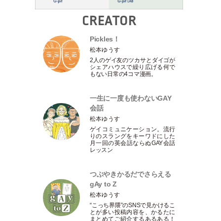
CREATOR
Pickles！
松本ゆうす
2人のゲイ友のツカサとダイゴが
シェアハウスで繰り広げる何で
もない日常の4コマ漫画。
一生に一度も使わないGAY
会話
松本ゆうす
ゲイコミュニケーション。流行
りのスラングをキーワドにした
月一回の英会話ならぬGAY会話
レッスン
つぶやきかるだでさらえる
gAy to Z
松本ゆうす
“こっち界隈”のSNSで見かけるこ
とが多い投稿内容を、かるたに
まとめてご紹介するあるある！