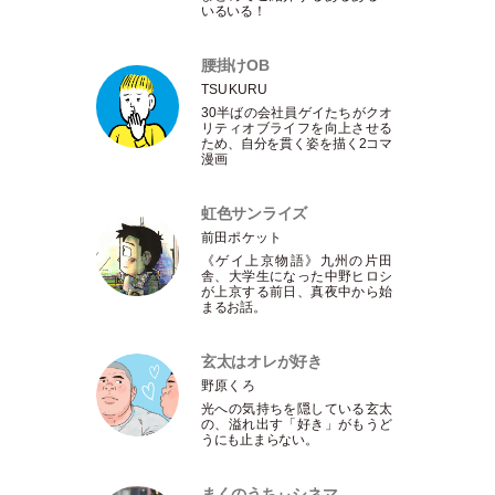
いるいる！
腰掛けOB
TSUKURU
30半ばの会社員ゲイたちがクオ
リティオブライフを向上させる
ため、自分を貫く姿を描く2コマ
漫画
虹色サンライズ
前田ポケット
《ゲイ上京物語》九州の片田
舎、大学生になった中野ヒロシ
が上京する前日、真夜中から始
まるお話。
玄太はオレが好き
野原くろ
光への気持ちを隠している玄太
の、溢れ出す
「
好き
」
がもうど
うにも止まらない。
まくのうちぃシネマ