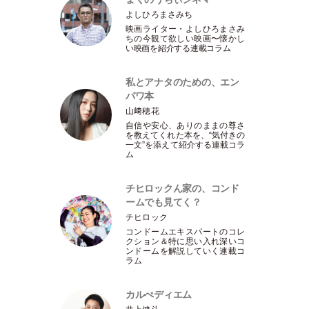
よしひろまさみち
映画ライター
・
よしひろまさみ
ちの今観て欲しい映画〜懐かし
い映画を紹介する連載コラム
私とアナタのための、エン
パワ本
山﨑穂花
自信や安心、ありのままの尊さ
を教えてくれた本を、“気付きの
一文”を添えて紹介する連載コラ
ム
チヒロックん家の、コンド
ームでも見てく？
チヒロック
コンドームエキスパートのコレ
クション＆特に思い入れ深いコ
ンドームを解説していく連載コ
ラム
カルぺディエム