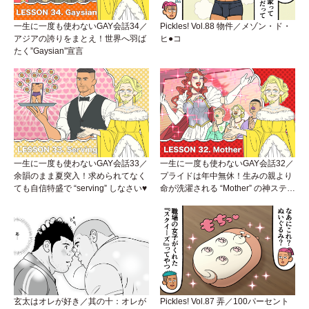
一生に一度も使わないGAY会話34／
Pickles! Vol.88 物件／メゾン・ド・
アジアの誇りをまとえ！世界へ羽ば
ヒ●コ
たく”Gaysian”宣言
一生に一度も使わないGAY会話33／
一生に一度も使わないGAY会話32／
余韻のまま夏突入！求められてなく
プライドは年中無休！生みの親より
ても自信特盛で “serving” しなさい♥
命が洗濯される “Mother” の神ステー
ジ
玄太はオレが好き／其の十：オレが
Pickles! Vol.87 弄／100パーセント