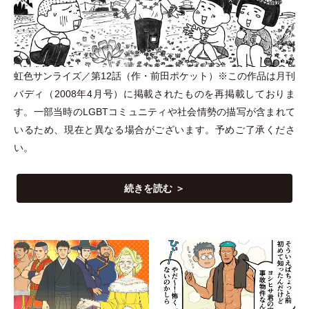
虹色サンライズ／第12話
（
作
・
前田ポケット
）
※この作品は月刊
バディ
（
2008年4月号
）
に掲載されたものを再掲載しておりま
す。一部当時のLGBTコミュニティや社会情勢の描写が含まれて
いるため、現在と異なる場合がございます。予めご了承くださ
い。
続きを読む ＞