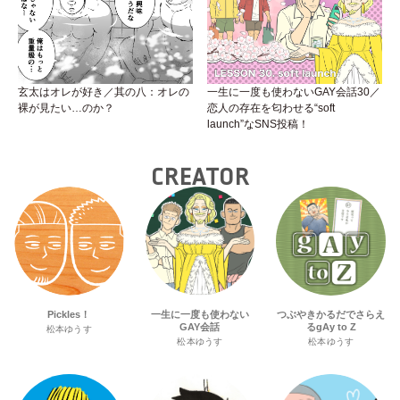
玄太はオレが好き／其の八：オレの
一生に一度も使わないGAY会話30／
裸が見たい…のか？
恋人の存在を匂わせる“soft
launch”なSNS投稿！
CREATOR
Pickles！
一生に一度も使わない
つぶやきかるだでさらえ
GAY会話
るgAy to Z
松本ゆうす
松本ゆうす
松本ゆうす