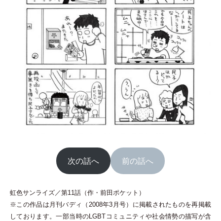
次の話へ
前の話へ
虹色サンライズ／第11話
（
作
・
前田ポケット
）
※この作品は月刊バディ
（
2008年3月号
）
に掲載されたものを再掲載
しております。一部当時のLGBTコミュニティや社会情勢の描写が含