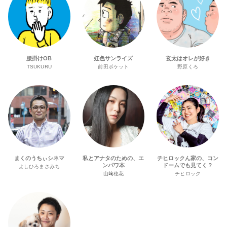
腰掛けOB
虹色サンライズ
玄太はオレが好き
TSUKURU
前田ポケット
野原くろ
まくのうちぃシネマ
私とアナタのための、エ
チヒロックん家の、コン
ンパワ本
ドームでも見てく？
よしひろまさみち
山﨑穂花
チヒロック