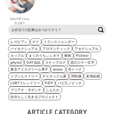
カルぺディエム
井上健斗
検索
レズビアン
ゲイ
トランスジェンダー
バイセクシュアル
アロマンティック
アセクシュアル
カップル
まくのうちぃシネマ
映画
Pickles!
gAytoZ
GAY会話
スナップログ
恋の三十一文字
東京アイスクリーム男子
anone.
性トーク
ジブンヒストリー
チヒロックん家
同性婚
友情結婚
LGBTフレンドリー
PrEP
バビ江ノビッチ
ブリアナ・ギガンテ
しんたか
自分らしく生きるプロジェクト
ARTICLE CATEGORY