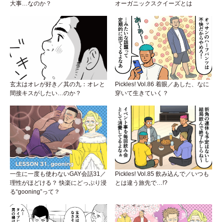
大事…なのか？
オーガニックスクイーズとは
玄太はオレが好き／其の九：オレと
Pickles! Vol.86 着眼／あした、なに
間接キスがしたい…のか？
穿いて生きていく？
一生に一度も使わないGAY会話31／
Pickles! Vol.85 飲み込んで／いつも
理性がほどける？ 快楽にどっぷり浸
とは違う旅先で…!?
る“gooning”って？