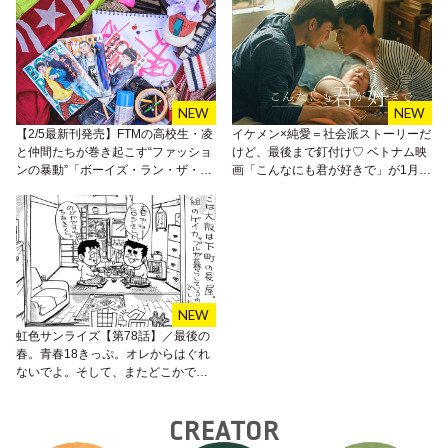
【2/5最新刊発売】FTMの高校生・凌
イケメン×純愛＝社会派ストーリーだ
と仲間たちが巻き起こす“ファッショ
けど、最後まで釘付け♡ ベトナム映
ンの暴動”「ボーイズ・ラン・ザ・ラ
画「こんなにも君が好きで」が1月
イオット」作者、学慶人さんインタ
15日配信スタート！
ビュー
虹色サンライズ【第78話】／最後の
春。青春18きっぷ。オレからはぐれ
ないでよ。そして、またどこかで一
緒に暮らそう。
CREATOR