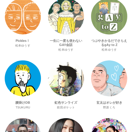
Pickles！
一生に一度も使わない
つぶやきかるだでさらえ
GAY会話
るgAy to Z
松本ゆうす
松本ゆうす
松本ゆうす
腰掛けOB
虹色サンライズ
玄太はオレが好き
TSUKURU
前田ポケット
野原くろ