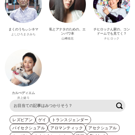
まくのうちぃシネマ
私とアナタのための、エ
チヒロックん家の、コン
ンパワ本
ドームでも見てく？
よしひろまさみち
山﨑穂花
チヒロック
カルぺディエム
井上健斗
検索
レズビアン
ゲイ
トランスジェンダー
バイセクシュアル
アロマンティック
アセクシュアル