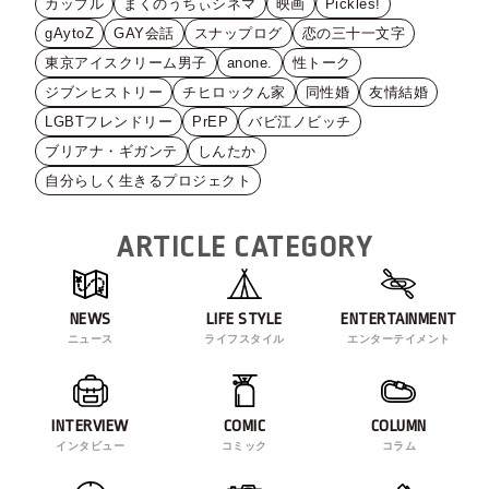
カップル
まくのうちぃシネマ
映画
Pickles!
gAytoZ
GAY会話
スナップログ
恋の三十一文字
東京アイスクリーム男子
anone.
性トーク
ジブンヒストリー
チヒロックん家
同性婚
友情結婚
LGBTフレンドリー
PrEP
バビ江ノビッチ
ブリアナ・ギガンテ
しんたか
自分らしく生きるプロジェクト
ARTICLE CATEGORY
NEWS
LIFE STYLE
ENTERTAINMENT
ニュース
ライフスタイル
エンターテイメント
INTERVIEW
COMIC
COLUMN
インタビュー
コミック
コラム