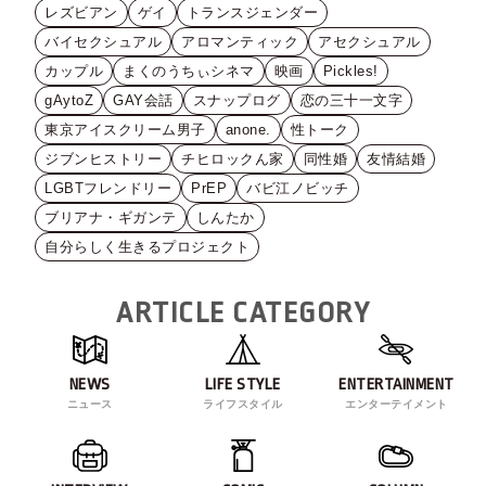
レズビアン
ゲイ
トランスジェンダー
バイセクシュアル
アロマンティック
アセクシュアル
カップル
まくのうちぃシネマ
映画
Pickles!
gAytoZ
GAY会話
スナップログ
恋の三十一文字
東京アイスクリーム男子
anone.
性トーク
ジブンヒストリー
チヒロックん家
同性婚
友情結婚
LGBTフレンドリー
PrEP
バビ江ノビッチ
ブリアナ・ギガンテ
しんたか
自分らしく生きるプロジェクト
ARTICLE CATEGORY
NEWS
LIFE STYLE
ENTERTAINMENT
ニュース
ライフスタイル
エンターテイメント