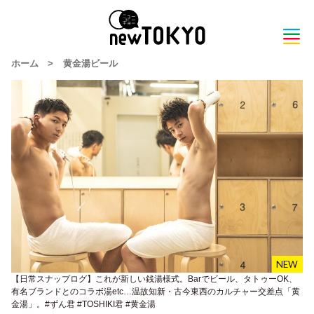
ホーム
>
黄金湯ビール
【日常スナップログ】これが新しい銭湯様式。Barでビール、タトゥーOK、
有名ブランドとのコラボ湯etc…温故知新・古今東西のカルチャー交差点「黄
金湯」。#ずん君 #TOSHIKI君 #黄金湯