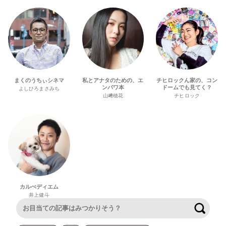
まくのうちぃシネマ
私とアナタのための、エ
チヒロックん家の、コン
ンパワ本
ドームでも見てく？
よしひろまさみち
山﨑穂花
チヒロック
カルぺディエム
井上健斗
検索