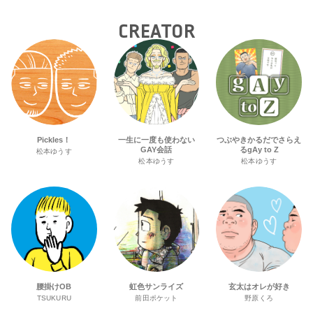
CREATOR
Pickles！
一生に一度も使わない
つぶやきかるだでさらえ
GAY会話
るgAy to Z
松本ゆうす
松本ゆうす
松本ゆうす
腰掛けOB
虹色サンライズ
玄太はオレが好き
TSUKURU
前田ポケット
野原くろ