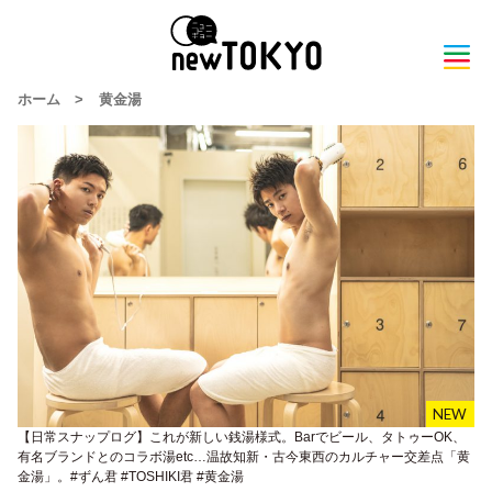
ホーム
>
黄金湯
【日常スナップログ】これが新しい銭湯様式。Barでビール、タトゥーOK、
有名ブランドとのコラボ湯etc…温故知新・古今東西のカルチャー交差点「黄
金湯」。#ずん君 #TOSHIKI君 #黄金湯