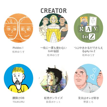
CREATOR
Pickles！
一生に一度も使わない
つぶやきかるだでさらえ
GAY会話
るgAy to Z
松本ゆうす
松本ゆうす
松本ゆうす
腰掛けOB
虹色サンライズ
玄太はオレが好き
TSUKURU
前田ポケット
野原くろ