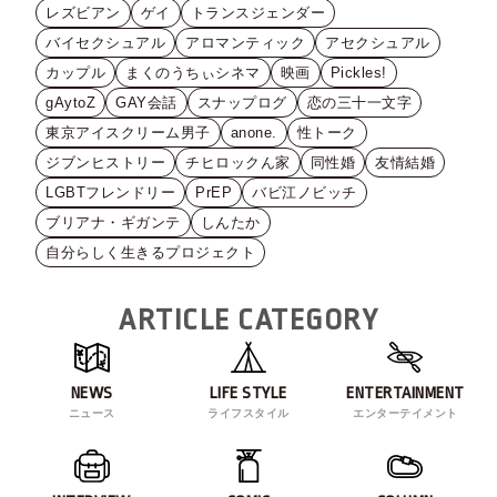
レズビアン
ゲイ
トランスジェンダー
バイセクシュアル
アロマンティック
アセクシュアル
カップル
まくのうちぃシネマ
映画
Pickles!
gAytoZ
GAY会話
スナップログ
恋の三十一文字
東京アイスクリーム男子
anone.
性トーク
ジブンヒストリー
チヒロックん家
同性婚
友情結婚
LGBTフレンドリー
PrEP
バビ江ノビッチ
ブリアナ・ギガンテ
しんたか
自分らしく生きるプロジェクト
ARTICLE CATEGORY
NEWS
LIFE STYLE
ENTERTAINMENT
ニュース
ライフスタイル
エンターテイメント