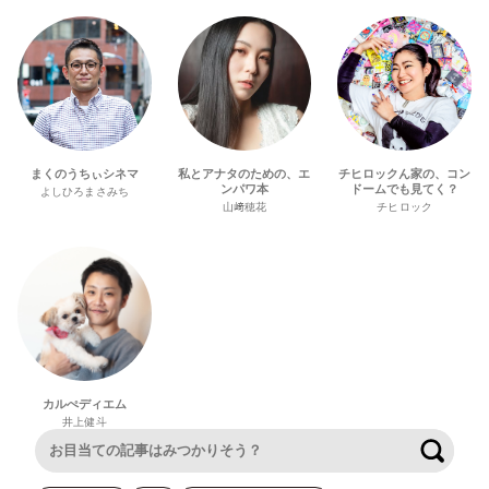
まくのうちぃシネマ
私とアナタのための、エ
チヒロックん家の、コン
ンパワ本
ドームでも見てく？
よしひろまさみち
山﨑穂花
チヒロック
カルぺディエム
井上健斗
検索