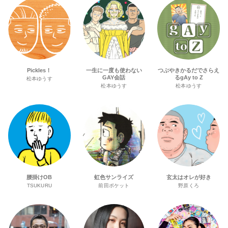
Pickles！
一生に一度も使わない
つぶやきかるだでさらえ
GAY会話
るgAy to Z
松本ゆうす
松本ゆうす
松本ゆうす
腰掛けOB
虹色サンライズ
玄太はオレが好き
TSUKURU
前田ポケット
野原くろ