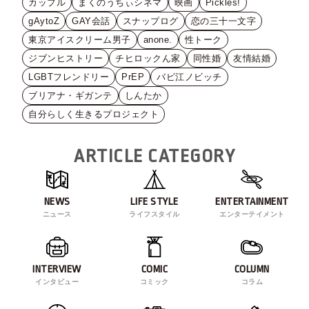
カップル
まくのうちぃシネマ
映画
Pickles!
gAytoZ
GAY会話
スナップログ
恋の三十一文字
東京アイスクリーム男子
anone.
性トーク
ジブンヒストリー
チヒロックん家
同性婚
友情結婚
LGBTフレンドリー
PrEP
バビ江ノビッチ
ブリアナ・ギガンテ
しんたか
自分らしく生きるプロジェクト
ARTICLE CATEGORY
NEWS
LIFE STYLE
ENTERTAINMENT
ニュース
ライフスタイル
エンターテイメント
INTERVIEW
COMIC
COLUMN
インタビュー
コミック
コラム