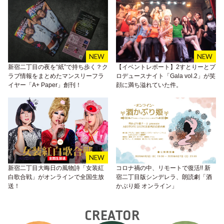
新宿二丁目の夜を“紙”で持ち歩く？ク
【イベントレポート】2すとりーとプ
ラブ情報をまとめたマンスリーフラ
ロデュースナイト「Gala vol.2」が笑
イヤー「A+ Paper」創刊！
顔に満ち溢れていた件。
新宿二丁目大晦日の風物詩「女装紅
コロナ禍の中、リモートで復活!! 新
白歌合戦」がオンラインで全国生放
宿二丁目版シンデレラ、朗読劇「酒
送！
かぶり姫 オンライン」
CREATOR