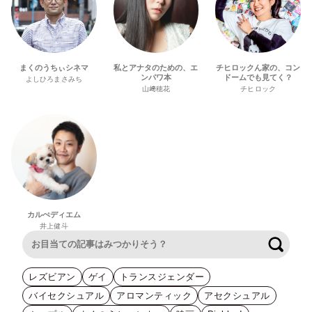
まくのうちぃシネマ
私とアナタのための、エ
チヒロックん家の、コン
ンパワ本
ドームでも見てく？
よしひろまさみち
山﨑穂花
チヒロック
カルぺディエム
井上健斗
検索
レズビアン
ゲイ
トランスジェンダー
バイセクシュアル
アロマンティック
アセクシュアル