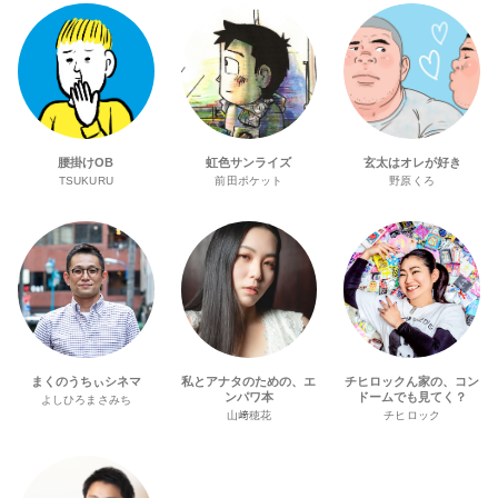
腰掛けOB
虹色サンライズ
玄太はオレが好き
TSUKURU
前田ポケット
野原くろ
まくのうちぃシネマ
私とアナタのための、エ
チヒロックん家の、コン
ンパワ本
ドームでも見てく？
よしひろまさみち
山﨑穂花
チヒロック