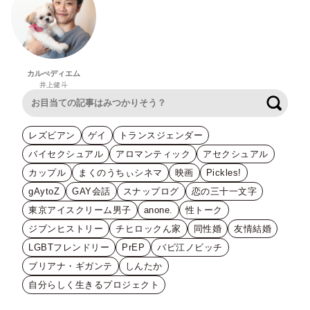
カルぺディエム
井上健斗
検索
レズビアン
ゲイ
トランスジェンダー
バイセクシュアル
アロマンティック
アセクシュアル
カップル
まくのうちぃシネマ
映画
Pickles!
gAytoZ
GAY会話
スナップログ
恋の三十一文字
東京アイスクリーム男子
anone.
性トーク
ジブンヒストリー
チヒロックん家
同性婚
友情結婚
LGBTフレンドリー
PrEP
バビ江ノビッチ
ブリアナ・ギガンテ
しんたか
自分らしく生きるプロジェクト