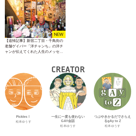
【追悼記事】新宿二丁目・千鳥街の
老舗ゲイバー「洋チャンち」の洋チ
ャンが伝えてくれた人生のメッセー
ジ。
CREATOR
Pickles！
一生に一度も使わない
つぶやきかるだでさらえ
GAY会話
るgAy to Z
松本ゆうす
松本ゆうす
松本ゆうす