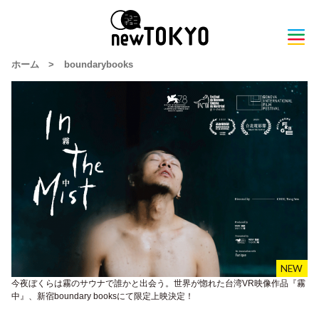
ホーム
>
boundarybooks
今夜ぼくらは霧のサウナで誰かと出会う。世界が惚れた台湾VR映像作品『霧
中』、新宿boundary booksにて限定上映決定！