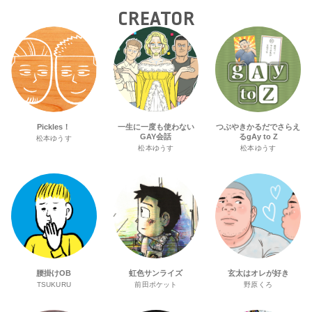
CREATOR
Pickles！
一生に一度も使わない
つぶやきかるだでさらえ
GAY会話
るgAy to Z
松本ゆうす
松本ゆうす
松本ゆうす
腰掛けOB
虹色サンライズ
玄太はオレが好き
TSUKURU
前田ポケット
野原くろ