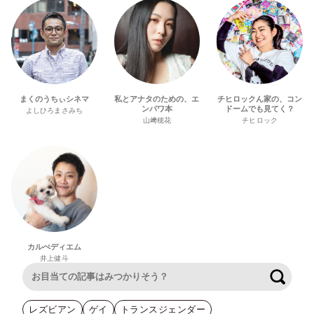
まくのうちぃシネマ
私とアナタのための、エ
チヒロックん家の、コン
ンパワ本
ドームでも見てく？
よしひろまさみち
山﨑穂花
チヒロック
カルぺディエム
井上健斗
検索
レズビアン
ゲイ
トランスジェンダー