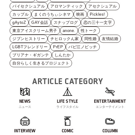
バイセクシュアル
アロマンティック
アセクシュアル
カップル
まくのうちぃシネマ
映画
Pickles!
gAytoZ
GAY会話
スナップログ
恋の三十一文字
東京アイスクリーム男子
anone.
性トーク
ジブンヒストリー
チヒロックん家
同性婚
友情結婚
LGBTフレンドリー
PrEP
バビ江ノビッチ
ブリアナ・ギガンテ
しんたか
自分らしく生きるプロジェクト
ARTICLE CATEGORY
NEWS
LIFE STYLE
ENTERTAINMENT
ニュース
ライフスタイル
エンターテイメント
INTERVIEW
COMIC
COLUMN