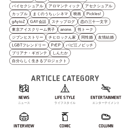
バイセクシュアル
アロマンティック
アセクシュアル
カップル
まくのうちぃシネマ
映画
Pickles!
gAytoZ
GAY会話
スナップログ
恋の三十一文字
東京アイスクリーム男子
anone.
性トーク
ジブンヒストリー
チヒロックん家
同性婚
友情結婚
LGBTフレンドリー
PrEP
バビ江ノビッチ
ブリアナ・ギガンテ
しんたか
自分らしく生きるプロジェクト
ARTICLE CATEGORY
NEWS
LIFE STYLE
ENTERTAINMENT
ニュース
ライフスタイル
エンターテイメント
INTERVIEW
COMIC
COLUMN