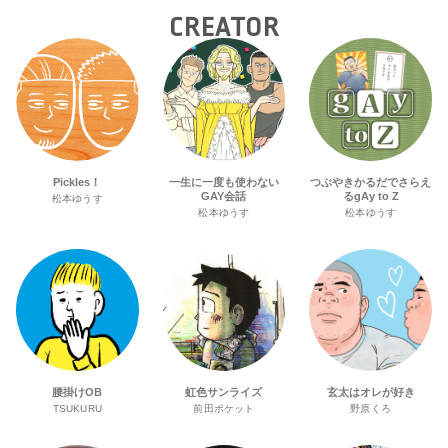
CREATOR
Pickles！
一生に一度も使わない
つぶやきかるだでさらえ
GAY会話
るgAy to Z
松本ゆうす
松本ゆうす
松本ゆうす
腰掛けOB
虹色サンライズ
玄太はオレが好き
TSUKURU
前田ポケット
野原くろ