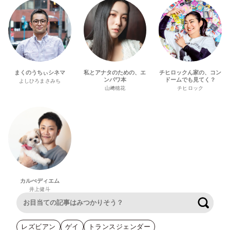
まくのうちぃシネマ
私とアナタのための、エ
チヒロックん家の、コン
ンパワ本
ドームでも見てく？
よしひろまさみち
山﨑穂花
チヒロック
カルぺディエム
井上健斗
検索
レズビアン
ゲイ
トランスジェンダー