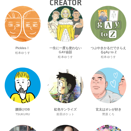
CREATOR
Pickles！
一生に一度も使わない
つぶやきかるだでさらえ
GAY会話
るgAy to Z
松本ゆうす
松本ゆうす
松本ゆうす
腰掛けOB
虹色サンライズ
玄太はオレが好き
TSUKURU
前田ポケット
野原くろ