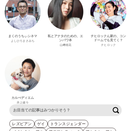
まくのうちぃシネマ
私とアナタのための、エ
チヒロックん家の、コン
ンパワ本
ドームでも見てく？
よしひろまさみち
山﨑穂花
チヒロック
カルぺディエム
井上健斗
検索
レズビアン
ゲイ
トランスジェンダー