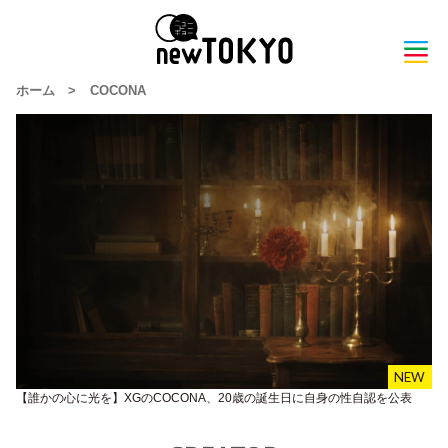
ホーム
>
COCONA
【誰かの心に光を】XGのCOCONA、20歳の誕生日に自身の性自認を公表