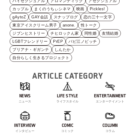
バイセクシュアル
アロマンティック
アセクシュアル
カップル
まくのうちぃシネマ
映画
Pickles!
gAytoZ
GAY会話
スナップログ
恋の三十一文字
東京アイスクリーム男子
anone.
性トーク
ジブンヒストリー
チヒロックん家
同性婚
友情結婚
LGBTフレンドリー
PrEP
バビ江ノビッチ
ブリアナ・ギガンテ
しんたか
自分らしく生きるプロジェクト
ARTICLE CATEGORY
NEWS
LIFE STYLE
ENTERTAINMENT
ニュース
ライフスタイル
エンターテイメント
INTERVIEW
COMIC
COLUMN
インタビュー
コミック
コラム