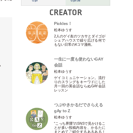
CREATOR
Pickles！
松本ゆうす
2人のゲイ友のツカサとダイゴが
シェアハウスで繰り広げる何で
もない日常の4コマ漫画。
一生に一度も使わないGAY
会話
い
松本ゆうす
ゲイコミュニケーション。流行
りのスラングをキーワドにした
月一回の英会話ならぬGAY会話
レッスン
つぶやきかるだでさらえる
gAy to Z
松本ゆうす
“こっち界隈”のSNSで見かけるこ
とが多い投稿内容を、かるたに
まとめてご紹介するあるある！