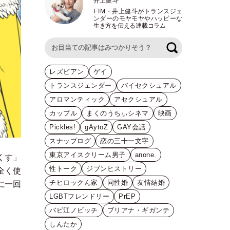
井上健斗
FTM
・
井上健斗がトランスジェ
ンダーのモヤモヤやハッピーな
生き方を伝える連載コラム
検索
レズビアン
ゲイ
トランスジェンダー
バイセクシュアル
アロマンティック
アセクシュアル
カップル
まくのうちぃシネマ
映画
Pickles!
gAytoZ
GAY会話
スナップログ
恋の三十一文字
東京アイスクリーム男子
anone.
くす
」
性トーク
ジブンヒストリー
全く使
チヒロックん家
同性婚
友情結婚
に一回
LGBTフレンドリー
PrEP
バビ江ノビッチ
ブリアナ・ギガンテ
しんたか