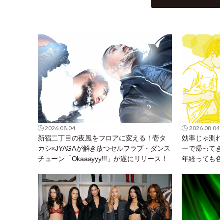
2026.08.04
2026.08.04
新宿二丁目の夜風をフロアに変える！壱タ
効率じゃ測
カシ×JYAGAが解き放つセルフラブ・ダンス
ーで帰って
チューン「Okaaayyy!!!」が遂にリリース！
年経っても