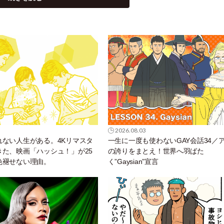
2026.08.03
れない人生がある。4Kリマスタ
一生に一度も使わないGAY会話34／
きた、映画「ハッシュ！」が25
の誇りをまとえ！世界へ羽ばた
色褪せない理由。
く”Gaysian”宣言