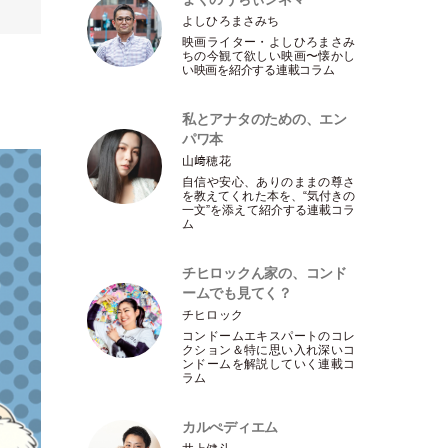
よしひろまさみち
映画ライター
・
よしひろまさみ
ちの今観て欲しい映画〜懐かし
い映画を紹介する連載コラム
私とアナタのための、エン
パワ本
山﨑穂花
自信や安心、ありのままの尊さ
を教えてくれた本を、“気付きの
一文”を添えて紹介する連載コラ
ム
チヒロックん家の、コンド
ームでも見てく？
チヒロック
コンドームエキスパートのコレ
クション＆特に思い入れ深いコ
ンドームを解説していく連載コ
ラム
カルぺディエム