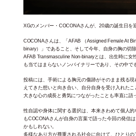
XGのメンバー
・
COCONAさんが、20歳の誕生日を
COCONAさんは、
「
AFAB
（
Assigned Female At Bir
binary
）
」
であること、そして今年、自身の胸の切
AFAB Transmasculine Non-binaryとは、出
も当てはまらないノンバイナリーであり、その中で
投稿には、手術による胸元の傷跡がそのまま残る現
えてきた想いと向き合い、自分自身を受け入れたこ
大きな心の成長と勇気につながったことも率直に語
性自認や身体に関する選択は、本来きわめて個人的
もCOCONAさんが自身の言葉で語った今回の発信
かもしれない。
多様なあり方が尊重される社会に向けて、ひとりの