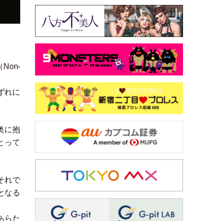
（
Non-
ずれに
。
奥に抱
とって
それで
となる
あらた