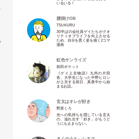
いるいる！
て
腰掛けOB
TSUKURU
30半ばの会社員ゲイたちがクオ
リティオブライフを向上させる
ため、自分を貫く姿を描く2コマ
で
漫画
虹色サンライズ
前田ポケット
《ゲイ上京物語》九州の片田
ま
舎、大学生になった中野ヒロシ
が上京する前日、真夜中から始
まるお話。
玄太はオレが好き
野原くろ
光への気持ちを隠している玄太
の、溢れ出す
「
好き
」
がもうど
うにも止まらない。
まくのうちぃシネマ