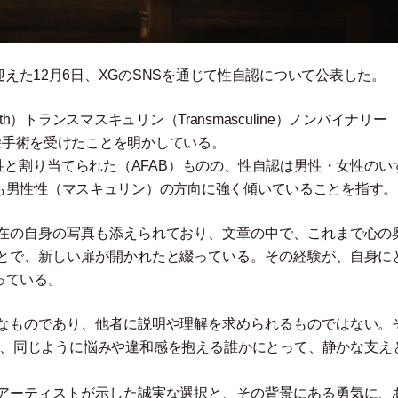
迎えた12月6日、XGのSNSを通じて性自認について公表した。
th
）
トランスマスキュリン
（
Transmasculine
）
ノンバイナリー
除手術を受けたことを明かしている。
生時に女性と割り当てられた
（
AFAB
）
ものの、性自認は男性
・
女性のい
も男性性
（
マスキュリン
）
の方向に強く傾いていることを指す
在の自身の写真も添えられており、文章の中で、これまで心の
とで、新しい扉が開かれたと綴っている。その経験が、自身に
っている。
なものであり、他者に説明や理解を求められるものではない。
は、同じように悩みや違和感を抱える誰かにとって、静かな支え
アーティストが示した誠実な選択と、その背景にある勇気に、