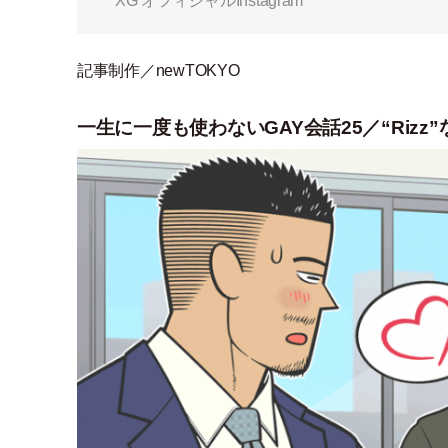
XG オフィシャルInstagram
記事制作／newTOKYO
一生に一度も使わないGAY会話25／“Rizz