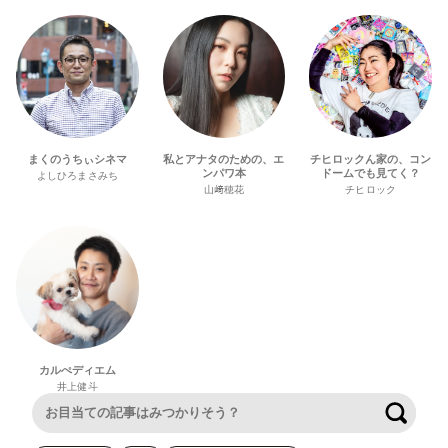
まくのうちぃシネマ
私とアナタのための、エ
チヒロックん家の、コン
ンパワ本
ドームでも見てく？
よしひろまさみち
山﨑穂花
チヒロック
カルぺディエム
井上健斗
検索