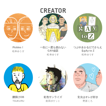
CREATOR
Pickles！
一生に一度も使わない
つぶやきかるだでさらえ
GAY会話
るgAy to Z
松本ゆうす
松本ゆうす
松本ゆうす
腰掛けOB
虹色サンライズ
玄太はオレが好き
TSUKURU
前田ポケット
野原くろ