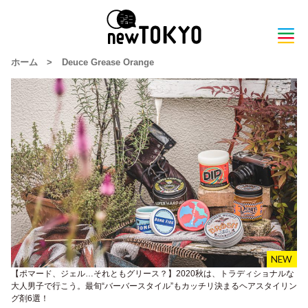
ホーム
>
Deuce Grease Orange
【ポマード、ジェル…それともグリース？】2020秋は、トラディショナルな
大人男子で行こう。最旬“バーバースタイル”もカッチリ決まるヘアスタイリン
グ剤6選！