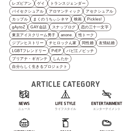
レズビアン
ゲイ
トランスジェンダー
バイセクシュアル
アロマンティック
アセクシュアル
カップル
まくのうちぃシネマ
映画
Pickles!
gAytoZ
GAY会話
スナップログ
恋の三十一文字
東京アイスクリーム男子
anone.
性トーク
ジブンヒストリー
チヒロックん家
同性婚
友情結婚
LGBTフレンドリー
PrEP
バビ江ノビッチ
ブリアナ・ギガンテ
しんたか
自分らしく生きるプロジェクト
ARTICLE CATEGORY
NEWS
LIFE STYLE
ENTERTAINMENT
ニュース
ライフスタイル
エンターテイメント