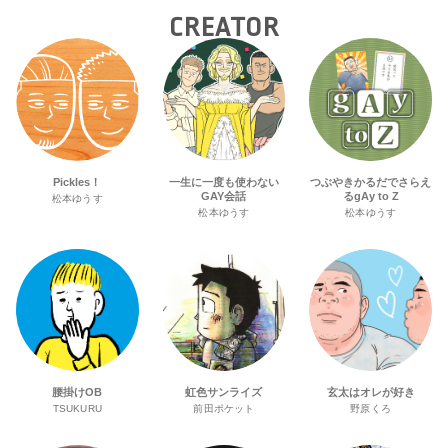
CREATOR
Pickles！
一生に一度も使わない
つぶやきかるだでさらえ
GAY会話
るgAy to Z
松本ゆうす
松本ゆうす
松本ゆうす
腰掛けOB
虹色サンライズ
玄太はオレが好き
TSUKURU
前田ポケット
野原くろ