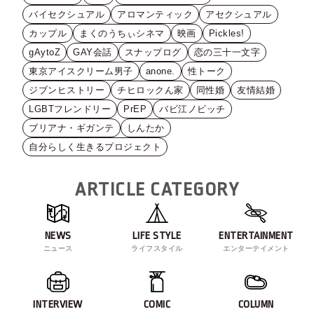
バイセクシュアル
アロマンティック
アセクシュアル
カップル
まくのうちぃシネマ
映画
Pickles!
gAytoZ
GAY会話
スナップログ
恋の三十一文字
東京アイスクリーム男子
anone.
性トーク
ジブンヒストリー
チヒロックん家
同性婚
友情結婚
LGBTフレンドリー
PrEP
バビ江ノビッチ
ブリアナ・ギガンテ
しんたか
自分らしく生きるプロジェクト
ARTICLE CATEGORY
NEWS
LIFE STYLE
ENTERTAINMENT
ニュース
ライフスタイル
エンターテイメント
INTERVIEW
COMIC
COLUMN