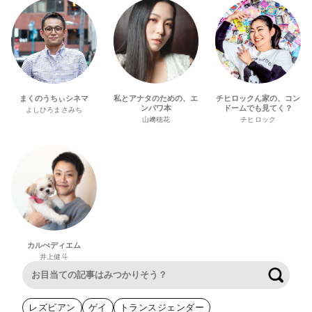
まくのうちぃシネマ
私とアナタのための、エ
チヒロックん家の、コン
ンパワ本
ドームでも見てく？
よしひろまさみち
山﨑穂花
チヒロック
カルぺディエム
井上健斗
検索
レズビアン
ゲイ
トランスジェンダー