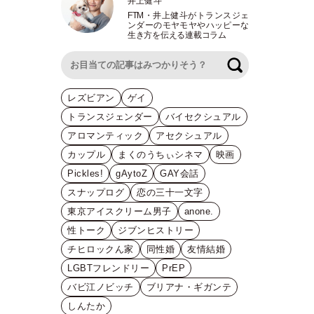
井上健斗
FTM
・
井上健斗がトランスジェ
ンダーのモヤモヤやハッピーな
生き方を伝える連載コラム
検索
レズビアン
ゲイ
トランスジェンダー
バイセクシュアル
アロマンティック
アセクシュアル
カップル
まくのうちぃシネマ
映画
Pickles!
gAytoZ
GAY会話
スナップログ
恋の三十一文字
東京アイスクリーム男子
anone.
性トーク
ジブンヒストリー
チヒロックん家
同性婚
友情結婚
LGBTフレンドリー
PrEP
バビ江ノビッチ
ブリアナ・ギガンテ
しんたか