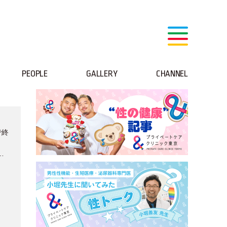
PEOPLE
GALLERY
CHANNEL
で終
、
た
み