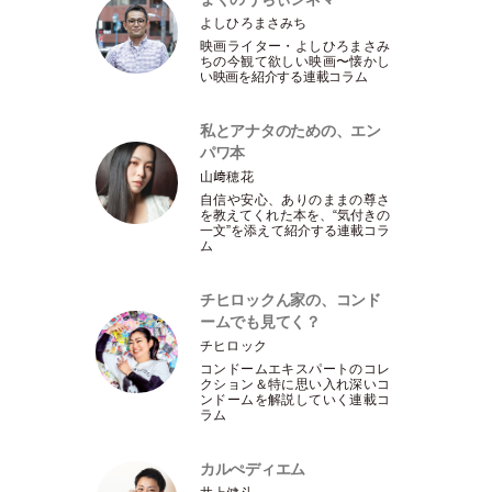
よしひろまさみち
映画ライター
・
よしひろまさみ
ちの今観て欲しい映画〜懐かし
い映画を紹介する連載コラム
私とアナタのための、エン
パワ本
山﨑穂花
自信や安心、ありのままの尊さ
を教えてくれた本を、“気付きの
一文”を添えて紹介する連載コラ
ム
チヒロックん家の、コンド
ームでも見てく？
チヒロック
コンドームエキスパートのコレ
クション＆特に思い入れ深いコ
ンドームを解説していく連載コ
ラム
カルぺディエム