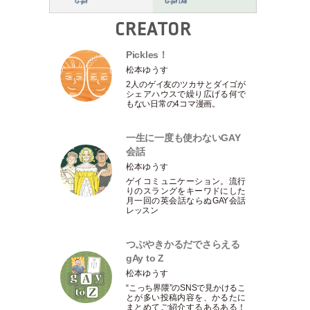
CREATOR
Pickles！
松本ゆうす
2人のゲイ友のツカサとダイゴが
シェアハウスで繰り広げる何で
もない日常の4コマ漫画。
一生に一度も使わないGAY
会話
松本ゆうす
ゲイコミュニケーション。流行
りのスラングをキーワドにした
月一回の英会話ならぬGAY会話
レッスン
つぶやきかるだでさらえる
gAy to Z
松本ゆうす
“こっち界隈”のSNSで見かけるこ
とが多い投稿内容を、かるたに
まとめてご紹介するあるある！