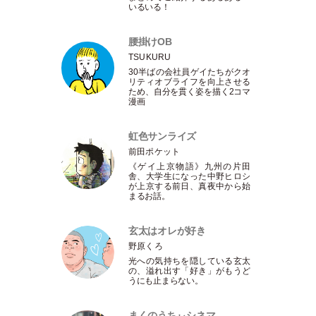
いるいる！
腰掛けOB
TSUKURU
30半ばの会社員ゲイたちがクオ
リティオブライフを向上させる
ため、自分を貫く姿を描く2コマ
漫画
虹色サンライズ
前田ポケット
《ゲイ上京物語》九州の片田
舎、大学生になった中野ヒロシ
が上京する前日、真夜中から始
まるお話。
玄太はオレが好き
野原くろ
光への気持ちを隠している玄太
の、溢れ出す
「
好き
」
がもうど
うにも止まらない。
まくのうちぃシネマ