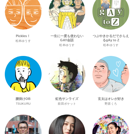
Pickles！
一生に一度も使わない
つぶやきかるだでさらえ
GAY会話
るgAy to Z
松本ゆうす
松本ゆうす
松本ゆうす
腰掛けOB
虹色サンライズ
玄太はオレが好き
TSUKURU
前田ポケット
野原くろ