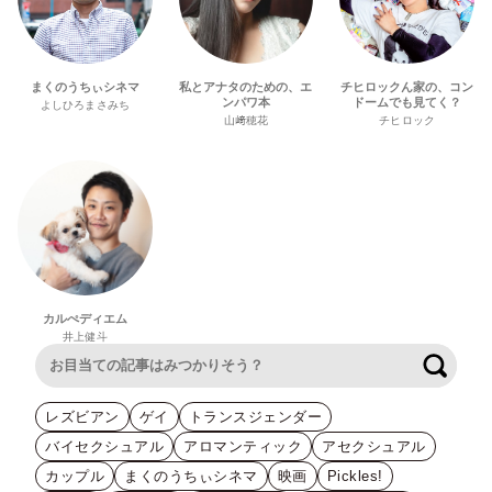
まくのうちぃシネマ
私とアナタのための、エ
チヒロックん家の、コン
ンパワ本
ドームでも見てく？
よしひろまさみち
山﨑穂花
チヒロック
カルぺディエム
井上健斗
検索
レズビアン
ゲイ
トランスジェンダー
バイセクシュアル
アロマンティック
アセクシュアル
カップル
まくのうちぃシネマ
映画
Pickles!