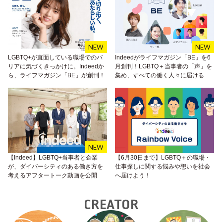
LGBTQ+が直面している職場でのバ
Indeedがライフマガジン「BE」を6
リアに気づくきっかけに。Indeedか
月創刊！LGBTQ＋当事者の「声」を
ら、ライフマガジン「BE」が創刊！
集め、すべての働く人々に届ける
【Indeed】LGBTQ+当事者と企業
【6月30日まで】LGBTQ＋の職場・
が、ダイバーシティのある働き方を
仕事探しに関する悩みや想いを社会
考えるアフタートーク動画を公開
へ届けよう！
CREATOR