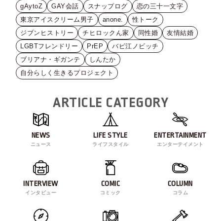
gAytoZ
GAY会話
スナップログ
恋の三十一文字
東京アイスクリーム男子
anone.
性トーク
ジブンヒストリー
チヒロックん家
同性婚
友情結婚
LGBTフレンドリー
PrEP
バビ江ノビッチ
ブリアナ・ギガンテ
しんたか
自分らしく生きるプロジェクト
ARTICLE CATEGORY
NEWS
LIFE STYLE
ENTERTAINMENT
ニュース
ライフスタイル
エンターテイメント
INTERVIEW
COMIC
COLUMN
インタビュー
コミック
コラム