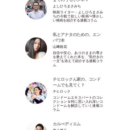
よしひろまさみち
映画ライター
・
よしひろまさみ
ちの今観て欲しい映画〜懐かし
い映画を紹介する連載コラム
私とアナタのための、エン
パワ本
山﨑穂花
自信や安心、ありのままの尊さ
を教えてくれた本を、“気付きの
一文”を添えて紹介する連載コラ
ム
チヒロックん家の、コンド
ームでも見てく？
チヒロック
コンドームエキスパートのコレ
クション＆特に思い入れ深いコ
ンドームを解説していく連載コ
ラム
カルぺディエム