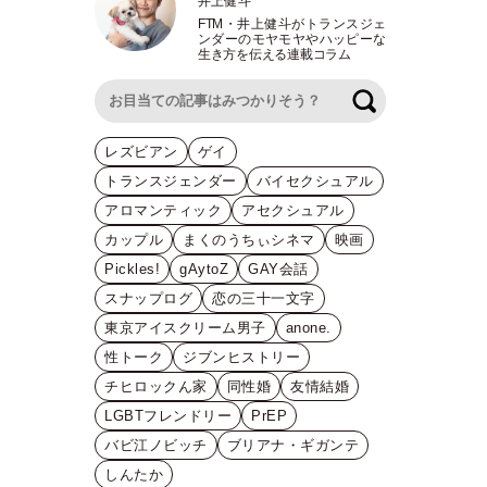
井上健斗
FTM
・
井上健斗がトランスジェ
ンダーのモヤモヤやハッピーな
生き方を伝える連載コラム
検索
レズビアン
ゲイ
トランスジェンダー
バイセクシュアル
アロマンティック
アセクシュアル
カップル
まくのうちぃシネマ
映画
Pickles!
gAytoZ
GAY会話
スナップログ
恋の三十一文字
東京アイスクリーム男子
anone.
性トーク
ジブンヒストリー
チヒロックん家
同性婚
友情結婚
LGBTフレンドリー
PrEP
バビ江ノビッチ
ブリアナ・ギガンテ
しんたか