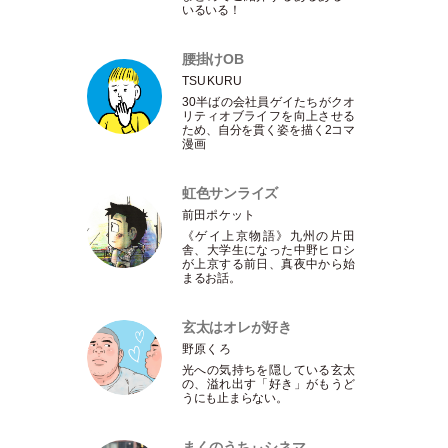
いるいる！
腰掛けOB
TSUKURU
30半ばの会社員ゲイたちがクオ
リティオブライフを向上させる
ため、自分を貫く姿を描く2コマ
漫画
虹色サンライズ
前田ポケット
《ゲイ上京物語》九州の片田
舎、大学生になった中野ヒロシ
が上京する前日、真夜中から始
まるお話。
玄太はオレが好き
野原くろ
光への気持ちを隠している玄太
の、溢れ出す
「
好き
」
がもうど
うにも止まらない。
まくのうちぃシネマ