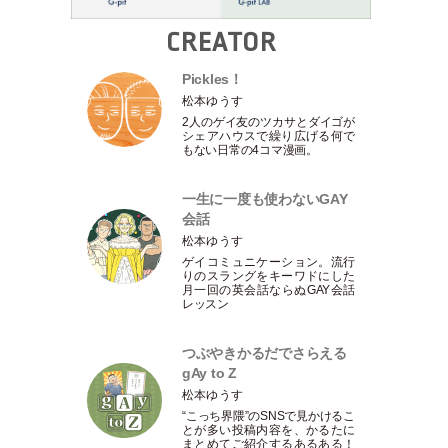
CREATOR
Pickles！
松本ゆうす
2人のゲイ友のツカサとダイゴが
シェアハウスで繰り広げる何で
もない日常の4コマ漫画。
一生に一度も使わないGAY
会話
松本ゆうす
ゲイコミュニケーション。流行
りのスラングをキーワドにした
月一回の英会話ならぬGAY会話
レッスン
つぶやきかるだでさらえる
gAy to Z
松本ゆうす
“こっち界隈”のSNSで見かけるこ
とが多い投稿内容を、かるたに
まとめてご紹介するあるある！