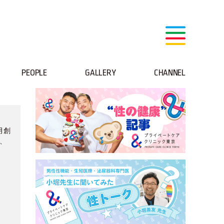
PEOPLE
GALLERY
CHANNEL
月創
め、