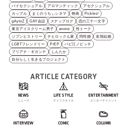
バイセクシュアル
アロマンティック
アセクシュアル
カップル
まくのうちぃシネマ
映画
Pickles!
gAytoZ
GAY会話
スナップログ
恋の三十一文字
東京アイスクリーム男子
anone.
性トーク
ジブンヒストリー
チヒロックん家
同性婚
友情結婚
LGBTフレンドリー
PrEP
バビ江ノビッチ
ブリアナ・ギガンテ
しんたか
自分らしく生きるプロジェクト
ARTICLE CATEGORY
NEWS
LIFE STYLE
ENTERTAINMENT
ニュース
ライフスタイル
エンターテイメント
INTERVIEW
COMIC
COLUMN