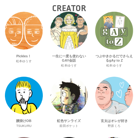
CREATOR
Pickles！
一生に一度も使わない
つぶやきかるだでさらえ
GAY会話
るgAy to Z
松本ゆうす
松本ゆうす
松本ゆうす
腰掛けOB
虹色サンライズ
玄太はオレが好き
TSUKURU
前田ポケット
野原くろ