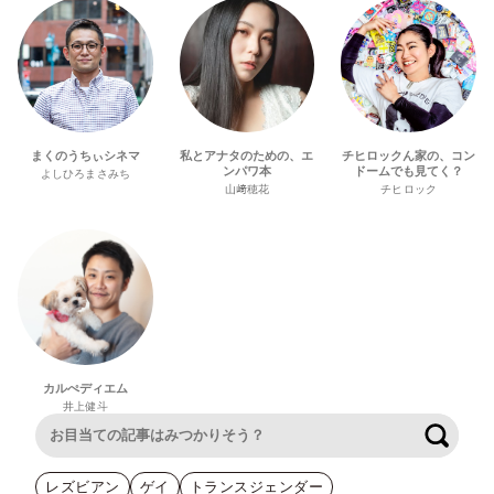
まくのうちぃシネマ
私とアナタのための、エ
チヒロックん家の、コン
ンパワ本
ドームでも見てく？
よしひろまさみち
山﨑穂花
チヒロック
カルぺディエム
井上健斗
検索
レズビアン
ゲイ
トランスジェンダー