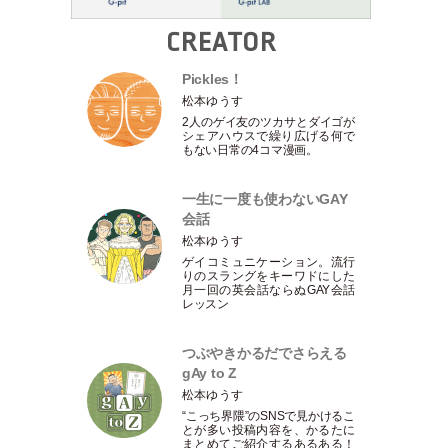
CREATOR
Pickles！
松本ゆうす
2人のゲイ友のツカサとダイゴが
シェアハウスで繰り広げる何で
もない日常の4コマ漫画。
一生に一度も使わないGAY
会話
松本ゆうす
ゲイコミュニケーション。流行
りのスラングをキーワドにした
月一回の英会話ならぬGAY会話
レッスン
つぶやきかるだでさらえる
gAy to Z
松本ゆうす
“こっち界隈”のSNSで見かけるこ
とが多い投稿内容を、かるたに
まとめてご紹介するあるある！