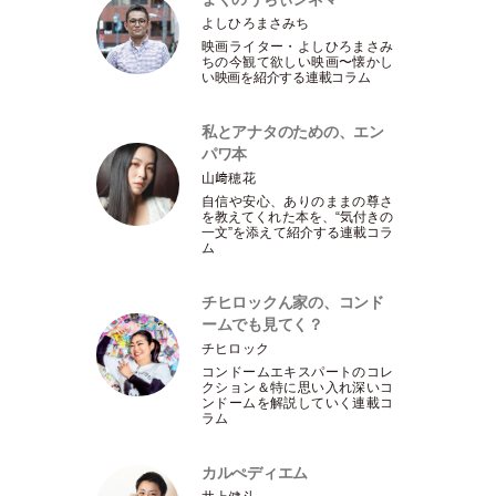
よしひろまさみち
映画ライター
・
よしひろまさみ
ちの今観て欲しい映画〜懐かし
い映画を紹介する連載コラム
私とアナタのための、エン
パワ本
山﨑穂花
自信や安心、ありのままの尊さ
を教えてくれた本を、“気付きの
一文”を添えて紹介する連載コラ
ム
チヒロックん家の、コンド
ームでも見てく？
チヒロック
コンドームエキスパートのコレ
クション＆特に思い入れ深いコ
ンドームを解説していく連載コ
ラム
カルぺディエム