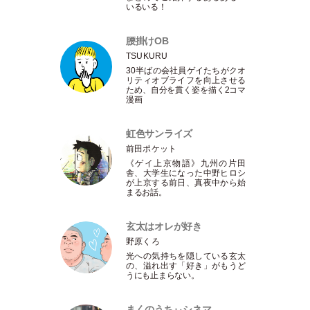
いるいる！
腰掛けOB
TSUKURU
30半ばの会社員ゲイたちがクオ
リティオブライフを向上させる
ため、自分を貫く姿を描く2コマ
漫画
虹色サンライズ
前田ポケット
《ゲイ上京物語》九州の片田
舎、大学生になった中野ヒロシ
が上京する前日、真夜中から始
まるお話。
玄太はオレが好き
野原くろ
光への気持ちを隠している玄太
の、溢れ出す
「
好き
」
がもうど
うにも止まらない。
まくのうちぃシネマ