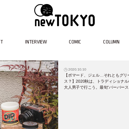
NT
INTERVIEW
COMIC
COLUMN
2020.10.10
【ポマード、ジェル…それともグリ
ス？】2020秋は、トラディショナル
大人男子で行こう。最旬“バーバース
イル”もカッチリ決まるヘアスタイリ
グ剤6選！