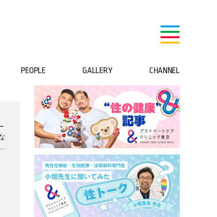
PEOPLE
GALLERY
CHANNEL
ー
な
タ
ン