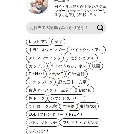
井上健斗
FTM
・
井上健斗がトランスジェ
ンダーのモヤモヤやハッピーな
生き方を伝える連載コラム
検索
レズビアン
ゲイ
トランスジェンダー
バイセクシュアル
アロマンティック
アセクシュアル
カップル
まくのうちぃシネマ
映画
Pickles!
gAytoZ
GAY会話
スナップログ
恋の三十一文字
東京アイスクリーム男子
anone.
性トーク
ジブンヒストリー
チヒロックん家
同性婚
友情結婚
LGBTフレンドリー
PrEP
バビ江ノビッチ
ブリアナ・ギガンテ
しんたか