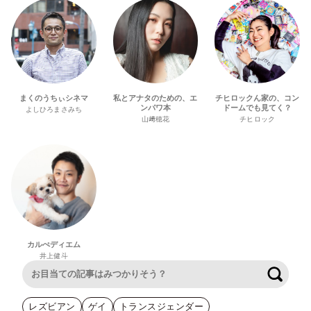
まくのうちぃシネマ
私とアナタのための、エ
チヒロックん家の、コン
ンパワ本
ドームでも見てく？
よしひろまさみち
山﨑穂花
チヒロック
カルぺディエム
井上健斗
検索
レズビアン
ゲイ
トランスジェンダー