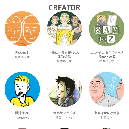
CREATOR
Pickles！
一生に一度も使わない
つぶやきかるだでさらえ
GAY会話
るgAy to Z
松本ゆうす
松本ゆうす
松本ゆうす
腰掛けOB
虹色サンライズ
玄太はオレが好き
TSUKURU
前田ポケット
野原くろ