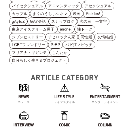
バイセクシュアル
アロマンティック
アセクシュアル
カップル
まくのうちぃシネマ
映画
Pickles!
gAytoZ
GAY会話
スナップログ
恋の三十一文字
東京アイスクリーム男子
anone.
性トーク
ジブンヒストリー
チヒロックん家
同性婚
友情結婚
LGBTフレンドリー
PrEP
バビ江ノビッチ
ブリアナ・ギガンテ
しんたか
自分らしく生きるプロジェクト
ARTICLE CATEGORY
NEWS
LIFE STYLE
ENTERTAINMENT
ニュース
ライフスタイル
エンターテイメント
INTERVIEW
COMIC
COLUMN