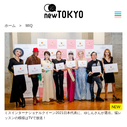
ホーム
>
MIQ
ミスインターナショナルクイーン2021日本代表に、ゆしんさんが選出。猛レ
ッスンの模様はTVで放送！