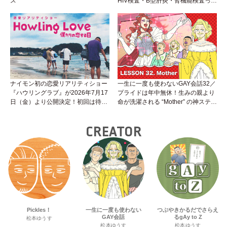
ス
HIV検査・B型肝炎・腎機能検査っ
て？開始前検査のヒミツを知ろう！
性トーク～聞きにくいことは小堀先
生に聞けばイイ！（Vol.25）
ナイモン初の恋愛リアリティショー
一生に一度も使わないGAY会話32／
『ハウリングラブ』が2026年7月17
プライドは年中無休！生みの親より
日（金）より公開決定！初回は待望
命が洗濯される “Mother” の神ステー
の“GMPD”編！？
ジ
CREATOR
Pickles！
一生に一度も使わない
つぶやきかるだでさらえ
GAY会話
るgAy to Z
松本ゆうす
松本ゆうす
松本ゆうす