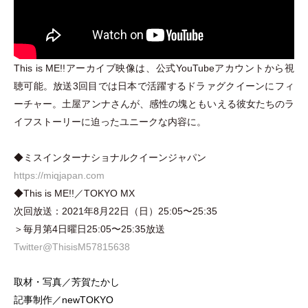
This is ME!!アーカイブ映像は、公式YouTubeアカウントから視
聴可能。放送3回目では日本で活躍するドラァグクイーンにフィ
ーチャー。土屋アンナさんが、感性の塊ともいえる彼女たちのラ
イフストーリーに迫ったユニークな内容に。
◆ミスインターナショナルクイーンジャパン
https://miqjapan.com
◆This is ME!!／TOKYO MX
次回放送：2021年8月22日
（
日
）
25:05〜25:35
＞毎月第4日曜日25:05〜25:35放送
Twitter@ThisisM57815638
取材
・
写真／芳賀たかし
記事制作／newTOKYO