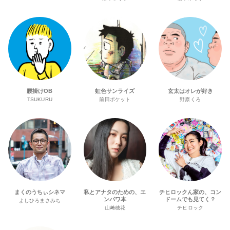
腰掛けOB
虹色サンライズ
玄太はオレが好き
TSUKURU
前田ポケット
野原くろ
まくのうちぃシネマ
私とアナタのための、エ
チヒロックん家の、コン
ンパワ本
ドームでも見てく？
よしひろまさみち
山﨑穂花
チヒロック