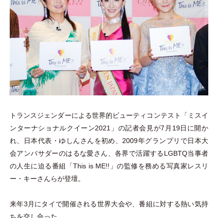
トランスジェンダーによる世界的ビューティコンテスト
「
ミスイ
ンターナショナルクイーン2021
」
の記者会見が7月19日に開か
れ、日本代表
・
ゆしんさんを初め、2009年グランプリで日本大
会アンバサダーのはるな愛さん、各界で活躍するLGBTQ当事者
の人生に迫る番組
「
This is ME!!
」
の監修を務める写真家レスリ
ー
・
キーさんらが登壇。
来年3月にタイで開催される世界大会や、番組に対する熱い気持
ちを交し合った。