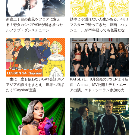
新宿二丁目の夜風をフロアに変え
効率じゃ測れない人生がある。4Kリ
る！壱タカシ×JYAGAが解き放つセ
マスターで帰ってきた、映画「ハッ
ルフラブ・ダンスチューン
シュ！」が25年経っても色褪せない
「Okaaayyy!!!」が遂にリリース！
理由。
一生に一度も使わないGAY会話34／
KATSEYE、8月発売の3rd EPより新
アジアの誇りをまとえ！世界へ羽ば
曲「Animal」MV公開！デミ・ムー
たく”Gaysian”宣言
ア出演、エド・シーラン参加の大胆
アンセムは必聴！