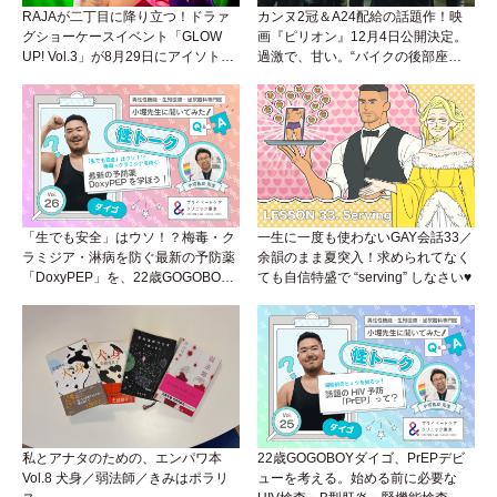
RAJAが二丁目に降り立つ！ドラァ
カンヌ2冠＆A24配給の話題作！映
グショーケースイベント「GLOW
画『ピリオン』12月4日公開決定。
UP! Vol.3」が8月29日にアイソトー
過激で、甘い。“バイクの後部座
プラウンジで開催！
席”から始まるラブストーリー。
「生でも安全」はウソ！？梅毒・ク
一生に一度も使わないGAY会話33／
ラミジア・淋病を防ぐ最新の予防薬
余韻のまま夏突入！求められてなく
「DoxyPEP」を、22歳GOGOBOY
ても自信特盛で “serving” しなさい♥
ダイゴと学ぼう！性トーク〜聞きに
くいことは小堀先生に聞けばイイ！
（Vol.26）
私とアナタのための、エンパワ本
22歳GOGOBOYダイゴ、PrEPデビ
Vol.8 犬身／弱法師／きみはポラリ
ューを考える。始める前に必要な