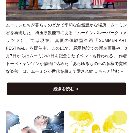
ムーミンたちが暮らすのどかで平和な自然豊かな場所
・
ムーミン
谷を再現した、埼玉県飯能市にある
「
ムーミンバレーパーク
（
メ
ッツァ
）
」
では現在、真夏の体験型企画『SUMMER ART
FESTIVAL』を開催中。このほか、展示施設での新企画展や、8
月7日からはムーミンの日を記念したイベントも行われる。 作者
トーベ
・
ヤンソンが物語に込めた
「
あらゆるものへの多様で寛容
な姿勢
」
は、ムーミンが世代を超えて愛され続…
もっと読む »
続きを読む ＞