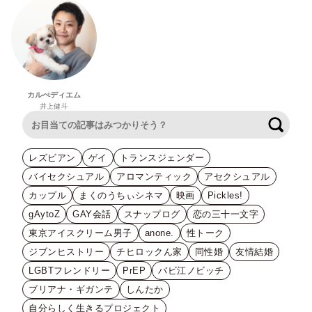
カルぺディエム
井上健斗
検索
レズビアン
ゲイ
トランスジェンダー
バイセクシュアル
アロマンティック
アセクシュアル
カップル
まくのうちぃシネマ
映画
Pickles!
gAytoZ
GAY会話
スナップログ
恋の三十一文字
東京アイスクリーム男子
anone.
性トーク
ジブンヒストリー
チヒロックん家
同性婚
友情結婚
LGBTフレンドリー
PrEP
バビ江ノビッチ
ブリアナ・ギガンテ
しんたか
自分らしく生きるプロジェクト