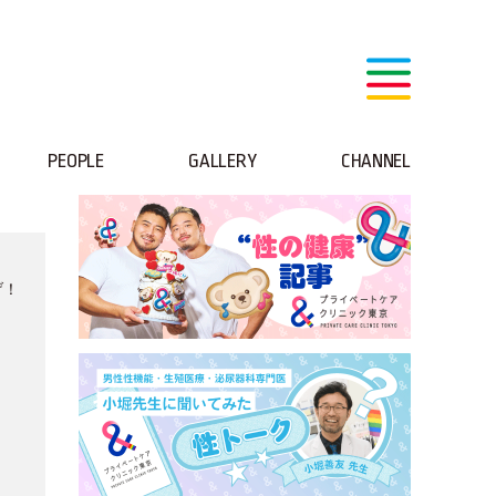
PEOPLE
GALLERY
CHANNEL
げ！
、