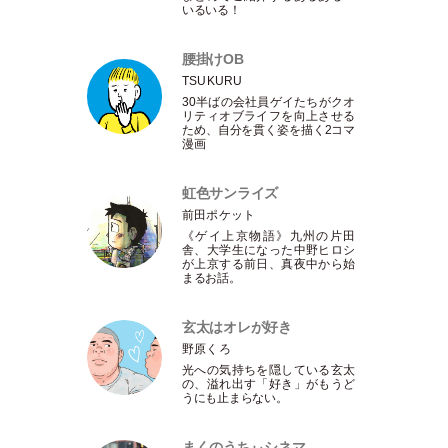
いるいる！
腰掛けOB
TSUKURU
30半ばの会社員ゲイたちがクオ
リティオブライフを向上させる
ため、自分を貫く姿を描く2コマ
漫画
虹色サンライズ
前田ポケット
《ゲイ上京物語》九州の片田
舎、大学生になった中野ヒロシ
が上京する前日、真夜中から始
まるお話。
玄太はオレが好き
野原くろ
光への気持ちを隠している玄太
の、溢れ出す
「
好き
」
がもうど
うにも止まらない。
まくのうちぃシネマ