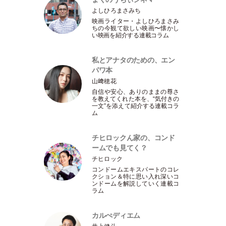
よしひろまさみち
映画ライター
・
よしひろまさみ
ちの今観て欲しい映画〜懐かし
い映画を紹介する連載コラム
私とアナタのための、エン
パワ本
山﨑穂花
自信や安心、ありのままの尊さ
を教えてくれた本を、“気付きの
一文”を添えて紹介する連載コラ
ム
チヒロックん家の、コンド
ームでも見てく？
チヒロック
コンドームエキスパートのコレ
クション＆特に思い入れ深いコ
ンドームを解説していく連載コ
ラム
カルぺディエム