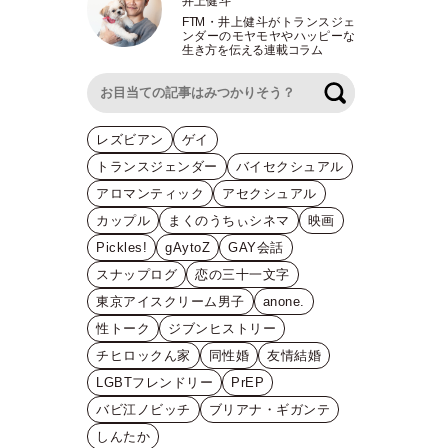
井上健斗
FTM
・
井上健斗がトランスジェ
ンダーのモヤモヤやハッピーな
生き方を伝える連載コラム
検索
レズビアン
ゲイ
トランスジェンダー
バイセクシュアル
アロマンティック
アセクシュアル
カップル
まくのうちぃシネマ
映画
Pickles!
gAytoZ
GAY会話
スナップログ
恋の三十一文字
東京アイスクリーム男子
anone.
性トーク
ジブンヒストリー
チヒロックん家
同性婚
友情結婚
LGBTフレンドリー
PrEP
バビ江ノビッチ
ブリアナ・ギガンテ
しんたか