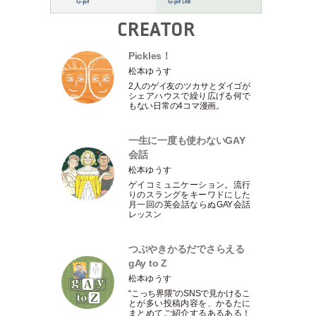
CREATOR
Pickles！
松本ゆうす
2人のゲイ友のツカサとダイゴが
シェアハウスで繰り広げる何で
もない日常の4コマ漫画。
一生に一度も使わないGAY
会話
松本ゆうす
ゲイコミュニケーション。流行
りのスラングをキーワドにした
月一回の英会話ならぬGAY会話
レッスン
つぶやきかるだでさらえる
gAy to Z
松本ゆうす
“こっち界隈”のSNSで見かけるこ
とが多い投稿内容を、かるたに
まとめてご紹介するあるある！