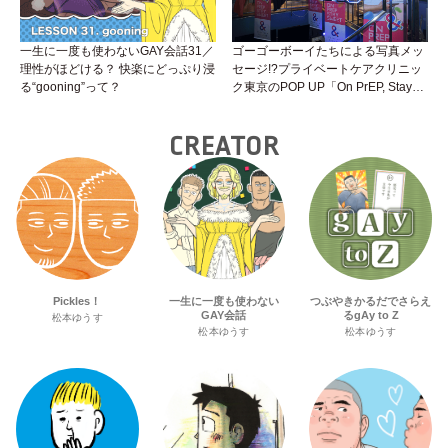
一生に一度も使わないGAY会話31／
ゴーゴーボーイたちによる写真メッ
理性がほどける？ 快楽にどっぷり浸
セージ!?プライベートケアクリニッ
る“gooning”って？
ク東京のPOP UP「On PrEP, Stay
Sweet」が新宿二丁目で開催中！
CREATOR
Pickles！
一生に一度も使わない
つぶやきかるだでさらえ
GAY会話
るgAy to Z
松本ゆうす
松本ゆうす
松本ゆうす