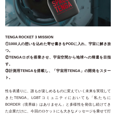
TENGA ROCKET 3 MISSION
①1000人の想いを込めた寄せ書きをPODに入れ、宇宙に解き放
つ。
②TENGAロボを搭乗させ、宇宙空間から地球への帰還を目指
す。
③計測用TENGAを搭載し、
「
宇宙用TENGA
」
の開発をスター
ト。
性を表通りに、誰もが楽しめるものに変えていく未来を実現して
きたTENGA。LGBTコミュニティにおいても
「
私たちに
BORDER
（
境界線
）
はありません
」
と多様性を発信し続けてき
た企業だけに、今回のロケットにも大きなメッセージを乗せて打