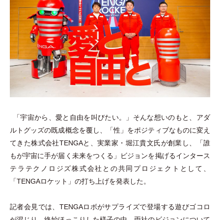
「
宇宙から、愛と自由を叫びたい。
」
そんな想いのもと、アダ
ルトグッズの既成概念を覆し、
「
性
」
をポジティブなものに変え
てきた株式会社TENGAと、実業家
・
堀江貴文氏が創業し、
「
誰
もが宇宙に手が届く未来をつくる
」
ビジョンを掲げるインタース
テラテクノロジズ株式会社との共同プロジェクトとして、
「
TENGAロケット
」
の打ち上げを発表した。
記者会見では、TENGAロボがサプライズで登場する遊びゴコロ
が混じり、終始ほっこりした様子の中、両社のビジョンについて