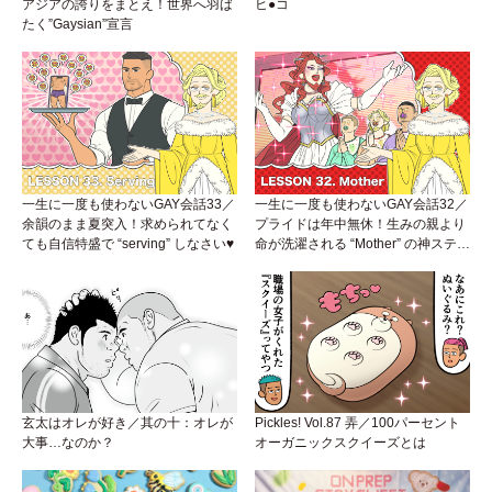
アジアの誇りをまとえ！世界へ羽ば
ヒ●コ
たく”Gaysian”宣言
一生に一度も使わないGAY会話33／
一生に一度も使わないGAY会話32／
余韻のまま夏突入！求められてなく
プライドは年中無休！生みの親より
ても自信特盛で “serving” しなさい♥
命が洗濯される “Mother” の神ステー
ジ
玄太はオレが好き／其の十：オレが
Pickles! Vol.87 弄／100パーセント
大事…なのか？
オーガニックスクイーズとは