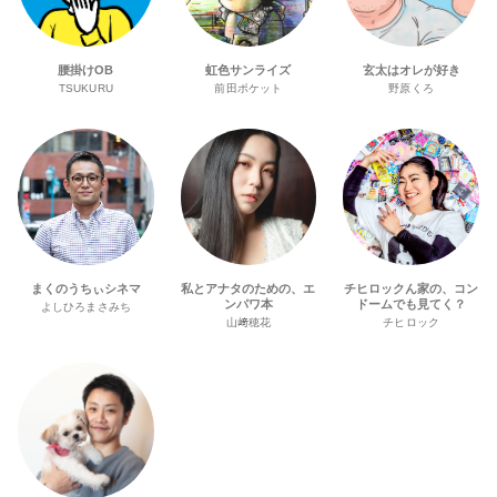
腰掛けOB
虹色サンライズ
玄太はオレが好き
TSUKURU
前田ポケット
野原くろ
まくのうちぃシネマ
私とアナタのための、エ
チヒロックん家の、コン
ンパワ本
ドームでも見てく？
よしひろまさみち
山﨑穂花
チヒロック