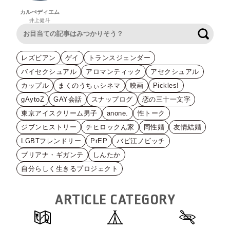
カルぺディエム
井上健斗
検索
レズビアン
ゲイ
トランスジェンダー
バイセクシュアル
アロマンティック
アセクシュアル
カップル
まくのうちぃシネマ
映画
Pickles!
gAytoZ
GAY会話
スナップログ
恋の三十一文字
東京アイスクリーム男子
anone.
性トーク
ジブンヒストリー
チヒロックん家
同性婚
友情結婚
LGBTフレンドリー
PrEP
バビ江ノビッチ
ブリアナ・ギガンテ
しんたか
自分らしく生きるプロジェクト
ARTICLE CATEGORY