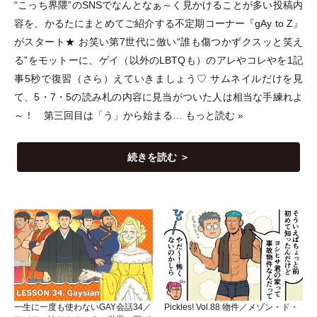
“こっち界隈”のSNSでなんとなぁ～く見かけることが多い投稿内
容を、かるたにまとめてご紹介する不定期コーナー『gAy to Z』
がスタート★ お笑い第7世代に倣い“誰も傷つかずクスッと笑え
る”をモットーに、ゲイ
（
以外のLBTQも
）
のアレやコレやを1記
事5秒で復習
（
さら
）
えていきましょう♡ サムネイルだけを見
て、5
・
7
・
5の読み札の内容に見当がついた人は相当な手練れよ
～！ 第三回目は
「
う
」
から始まる…
もっと読む »
続きを読む ＞
一生に一度も使わないGAY会話34／
Pickles! Vol.88 物件／メゾン・ド・