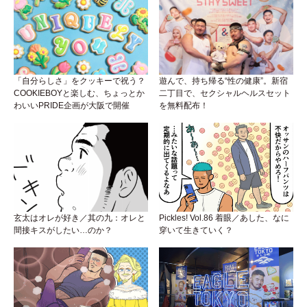
「自分らしさ」をクッキーで祝う？
遊んで、持ち帰る“性の健康”。新宿
COOKIEBOYと楽しむ、ちょっとか
二丁目で、セクシャルヘルスセット
わいいPRIDE企画が大阪で開催
を無料配布！
玄太はオレが好き／其の九：オレと
Pickles! Vol.86 着眼／あした、なに
間接キスがしたい…のか？
穿いて生きていく？