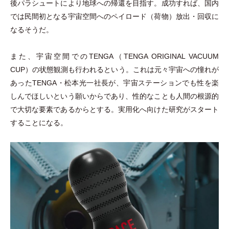
後パラシュートにより地球への帰還を目指す。成功すれば、国内
では民間初となる宇宙空間へのペイロード
（
荷物
）
放出
・
回収に
なるそうだ。
また、宇宙空間でのTENGA
（
TENGA ORIGINAL VACUUM
CUP
）
の状態観測も行われるという。これは元々宇宙への憧れが
あったTENGA
・
松本光一社長が、宇宙ステーションでも性を楽
しんでほしいという願いからであり、性的なことも人間の根源的
で大切な要素であるからとする。実用化へ向けた研究がスタート
することになる。