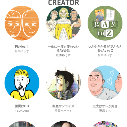
CREATOR
Pickles！
一生に一度も使わない
つぶやきかるだでさらえ
GAY会話
るgAy to Z
松本ゆうす
松本ゆうす
松本ゆうす
腰掛けOB
虹色サンライズ
玄太はオレが好き
TSUKURU
前田ポケット
野原くろ