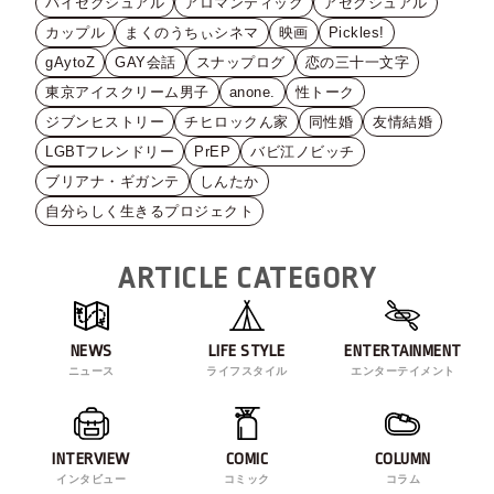
バイセクシュアル
アロマンティック
アセクシュアル
カップル
まくのうちぃシネマ
映画
Pickles!
gAytoZ
GAY会話
スナップログ
恋の三十一文字
東京アイスクリーム男子
anone.
性トーク
ジブンヒストリー
チヒロックん家
同性婚
友情結婚
LGBTフレンドリー
PrEP
バビ江ノビッチ
ブリアナ・ギガンテ
しんたか
自分らしく生きるプロジェクト
ARTICLE CATEGORY
NEWS
LIFE STYLE
ENTERTAINMENT
ニュース
ライフスタイル
エンターテイメント
INTERVIEW
COMIC
COLUMN
インタビュー
コミック
コラム