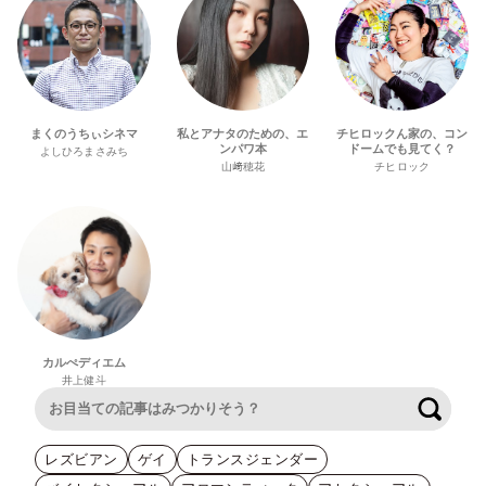
まくのうちぃシネマ
私とアナタのための、エ
チヒロックん家の、コン
ンパワ本
ドームでも見てく？
よしひろまさみち
山﨑穂花
チヒロック
カルぺディエム
井上健斗
検索
レズビアン
ゲイ
トランスジェンダー