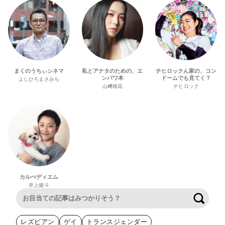
まくのうちぃシネマ
私とアナタのための、エ
チヒロックん家の、コン
ンパワ本
ドームでも見てく？
よしひろまさみち
山﨑穂花
チヒロック
カルぺディエム
井上健斗
検索
レズビアン
ゲイ
トランスジェンダー