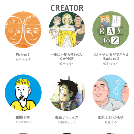
CREATOR
Pickles！
一生に一度も使わない
つぶやきかるだでさらえ
GAY会話
るgAy to Z
松本ゆうす
松本ゆうす
松本ゆうす
腰掛けOB
虹色サンライズ
玄太はオレが好き
TSUKURU
前田ポケット
野原くろ