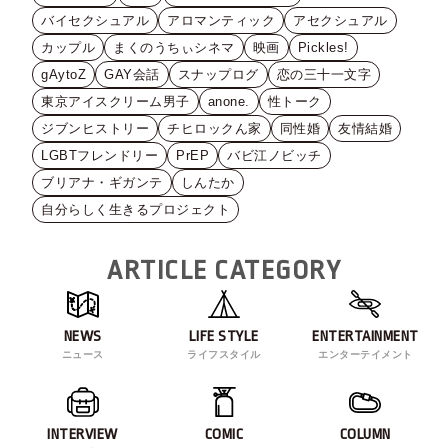
バイセクシュアル
アロマンティック
アセクシュアル
カップル
まくのうちぃシネマ
映画
Pickles!
gAytoZ
GAY会話
スナップログ
恋の三十一文字
東京アイスクリーム男子
anone.
性トーク
ジブンヒストリー
チヒロックん家
同性婚
友情結婚
LGBTフレンドリー
PrEP
バビ江ノビッチ
ブリアナ・ギガンテ
しんたか
自分らしく生きるプロジェクト
ARTICLE CATEGORY
NEWS
LIFE STYLE
ENTERTAINMENT
ニュース
ライフスタイル
エンターテイメント
INTERVIEW
COMIC
COLUMN