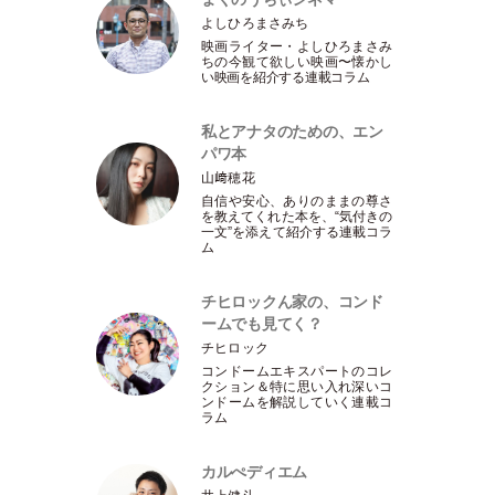
よしひろまさみち
映画ライター
・
よしひろまさみ
ちの今観て欲しい映画〜懐かし
い映画を紹介する連載コラム
私とアナタのための、エン
パワ本
山﨑穂花
自信や安心、ありのままの尊さ
を教えてくれた本を、“気付きの
一文”を添えて紹介する連載コラ
ム
チヒロックん家の、コンド
ームでも見てく？
チヒロック
コンドームエキスパートのコレ
クション＆特に思い入れ深いコ
ンドームを解説していく連載コ
ラム
カルぺディエム