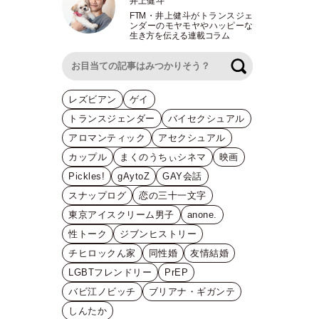
井上健斗
FTM
・
井上健斗がトランスジェ
ンダーのモヤモヤやハッピーな
生き方を伝える連載コラム
検索
レズビアン
ゲイ
トランスジェンダー
バイセクシュアル
アロマンティック
アセクシュアル
カップル
まくのうちぃシネマ
映画
Pickles!
gAytoZ
GAY会話
スナップログ
恋の三十一文字
東京アイスクリーム男子
anone.
性トーク
ジブンヒストリー
チヒロックん家
同性婚
友情結婚
LGBTフレンドリー
PrEP
バビ江ノビッチ
ブリアナ・ギガンテ
しんたか