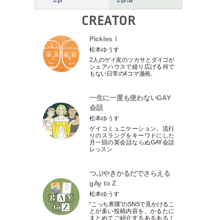
CREATOR
Pickles！
松本ゆうす
2人のゲイ友のツカサとダイゴが
シェアハウスで繰り広げる何で
もない日常の4コマ漫画。
一生に一度も使わないGAY
会話
松本ゆうす
ゲイコミュニケーション。流行
りのスラングをキーワドにした
月一回の英会話ならぬGAY会話
レッスン
つぶやきかるだでさらえる
gAy to Z
松本ゆうす
“こっち界隈”のSNSで見かけるこ
とが多い投稿内容を、かるたに
まとめてご紹介するあるある！