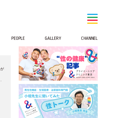
PEOPLE
GALLERY
CHANNEL
ンが
ス
へ