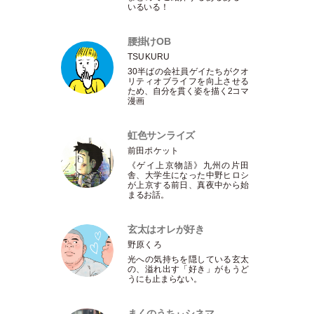
いるいる！
腰掛けOB
TSUKURU
30半ばの会社員ゲイたちがクオ
リティオブライフを向上させる
ため、自分を貫く姿を描く2コマ
漫画
虹色サンライズ
前田ポケット
《ゲイ上京物語》九州の片田
舎、大学生になった中野ヒロシ
が上京する前日、真夜中から始
まるお話。
玄太はオレが好き
野原くろ
光への気持ちを隠している玄太
の、溢れ出す
「
好き
」
がもうど
うにも止まらない。
まくのうちぃシネマ