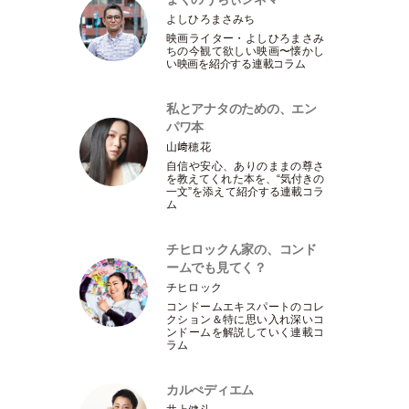
よしひろまさみち
映画ライター
・
よしひろまさみ
ちの今観て欲しい映画〜懐かし
い映画を紹介する連載コラム
私とアナタのための、エン
パワ本
山﨑穂花
自信や安心、ありのままの尊さ
を教えてくれた本を、“気付きの
一文”を添えて紹介する連載コラ
ム
チヒロックん家の、コンド
ームでも見てく？
チヒロック
コンドームエキスパートのコレ
クション＆特に思い入れ深いコ
ンドームを解説していく連載コ
ラム
カルぺディエム