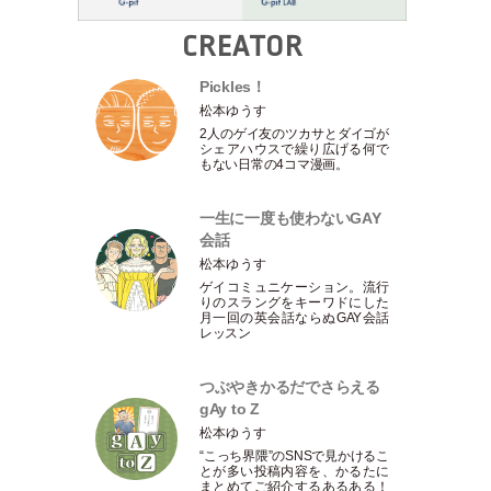
CREATOR
Pickles！
松本ゆうす
2人のゲイ友のツカサとダイゴが
シェアハウスで繰り広げる何で
もない日常の4コマ漫画。
一生に一度も使わないGAY
会話
松本ゆうす
ゲイコミュニケーション。流行
りのスラングをキーワドにした
月一回の英会話ならぬGAY会話
レッスン
つぶやきかるだでさらえる
gAy to Z
松本ゆうす
“こっち界隈”のSNSで見かけるこ
とが多い投稿内容を、かるたに
まとめてご紹介するあるある！