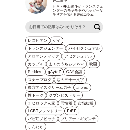
井上健斗
FTM
・
井上健斗がトランスジェ
ンダーのモヤモヤやハッピーな
生き方を伝える連載コラム
検索
レズビアン
ゲイ
トランスジェンダー
バイセクシュアル
アロマンティック
アセクシュアル
カップル
まくのうちぃシネマ
映画
Pickles!
gAytoZ
GAY会話
スナップログ
恋の三十一文字
東京アイスクリーム男子
anone.
性トーク
ジブンヒストリー
チヒロックん家
同性婚
友情結婚
LGBTフレンドリー
PrEP
バビ江ノビッチ
ブリアナ・ギガンテ
しんたか