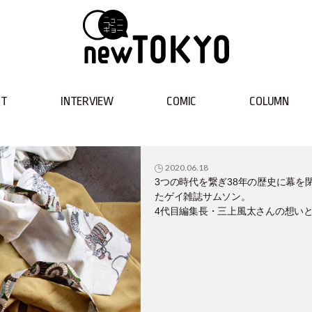
NT
INTERVIEW
COMIC
COLUMN
2020.06.18
3つの時代を繋ぎ38年の歴史に幕を
たゲイ雑誌サムソン。
4代目編集長・三上風太さんの想い
れからの新しい形とは？