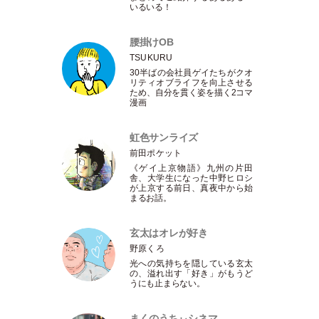
いるいる！
腰掛けOB
TSUKURU
30半ばの会社員ゲイたちがクオ
リティオブライフを向上させる
ため、自分を貫く姿を描く2コマ
漫画
虹色サンライズ
前田ポケット
《ゲイ上京物語》九州の片田
舎、大学生になった中野ヒロシ
が上京する前日、真夜中から始
まるお話。
玄太はオレが好き
野原くろ
光への気持ちを隠している玄太
の、溢れ出す
「
好き
」
がもうど
うにも止まらない。
まくのうちぃシネマ