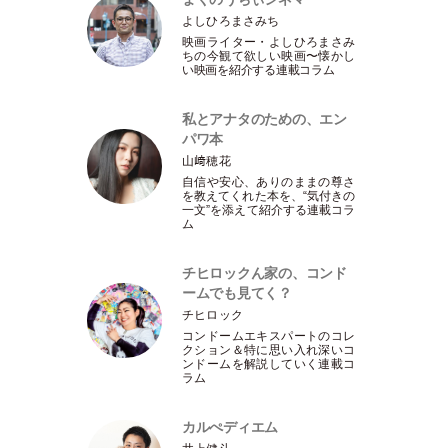
よしひろまさみち
映画ライター
・
よしひろまさみ
ちの今観て欲しい映画〜懐かし
い映画を紹介する連載コラム
私とアナタのための、エン
パワ本
山﨑穂花
自信や安心、ありのままの尊さ
を教えてくれた本を、“気付きの
一文”を添えて紹介する連載コラ
ム
チヒロックん家の、コンド
ームでも見てく？
チヒロック
コンドームエキスパートのコレ
クション＆特に思い入れ深いコ
ンドームを解説していく連載コ
ラム
カルぺディエム