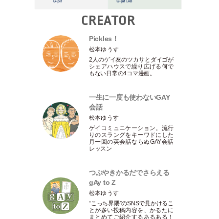
CREATOR
Pickles！
松本ゆうす
2人のゲイ友のツカサとダイゴが
シェアハウスで繰り広げる何で
もない日常の4コマ漫画。
一生に一度も使わないGAY
会話
松本ゆうす
ゲイコミュニケーション。流行
りのスラングをキーワドにした
月一回の英会話ならぬGAY会話
レッスン
つぶやきかるだでさらえる
gAy to Z
松本ゆうす
“こっち界隈”のSNSで見かけるこ
とが多い投稿内容を、かるたに
まとめてご紹介するあるある！