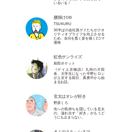
いるいる！
腰掛けOB
TSUKURU
30半ばの会社員ゲイたちがクオ
リティオブライフを向上させる
ため、自分を貫く姿を描く2コマ
漫画
虹色サンライズ
前田ポケット
《ゲイ上京物語》九州の片田
舎、大学生になった中野ヒロシ
が上京する前日、真夜中から始
まるお話。
玄太はオレが好き
野原くろ
光への気持ちを隠している玄太
の、溢れ出す
「
好き
」
がもうど
うにも止まらない。
まくのうちぃシネマ