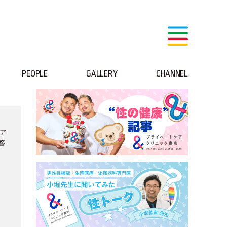
PEOPLE
GALLERY
CHANNEL
～ア
答