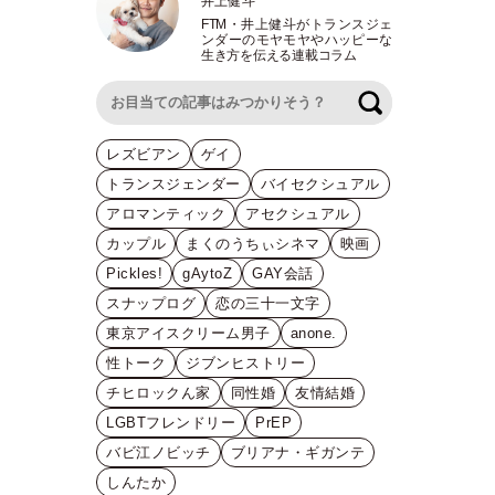
井上健斗
FTM
・
井上健斗がトランスジェ
ンダーのモヤモヤやハッピーな
生き方を伝える連載コラム
検索
レズビアン
ゲイ
トランスジェンダー
バイセクシュアル
アロマンティック
アセクシュアル
カップル
まくのうちぃシネマ
映画
Pickles!
gAytoZ
GAY会話
スナップログ
恋の三十一文字
東京アイスクリーム男子
anone.
性トーク
ジブンヒストリー
チヒロックん家
同性婚
友情結婚
LGBTフレンドリー
PrEP
バビ江ノビッチ
ブリアナ・ギガンテ
しんたか