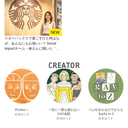
スターバックスで過ごすひと時はな
ぜ、あんなにも心地いい？ Social
Impactチーム・林さんに聞いた「Our
Mission and Values｣の精神がス・
テ・キ♡
CREATOR
Pickles！
一生に一度も使わない
つぶやきかるだでさらえ
GAY会話
るgAy to Z
松本ゆうす
松本ゆうす
松本ゆうす