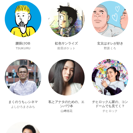
腰掛けOB
虹色サンライズ
玄太はオレが好き
TSUKURU
前田ポケット
野原くろ
まくのうちぃシネマ
私とアナタのための、エ
チヒロックん家の、コン
ンパワ本
ドームでも見てく？
よしひろまさみち
山﨑穂花
チヒロック