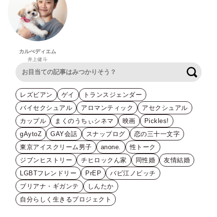
カルぺディエム
井上健斗
検索
レズビアン
ゲイ
トランスジェンダー
バイセクシュアル
アロマンティック
アセクシュアル
カップル
まくのうちぃシネマ
映画
Pickles!
gAytoZ
GAY会話
スナップログ
恋の三十一文字
東京アイスクリーム男子
anone.
性トーク
ジブンヒストリー
チヒロックん家
同性婚
友情結婚
LGBTフレンドリー
PrEP
バビ江ノビッチ
ブリアナ・ギガンテ
しんたか
自分らしく生きるプロジェクト