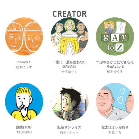
CREATOR
Pickles！
一生に一度も使わない
つぶやきかるだでさらえ
GAY会話
るgAy to Z
松本ゆうす
松本ゆうす
松本ゆうす
腰掛けOB
虹色サンライズ
玄太はオレが好き
TSUKURU
前田ポケット
野原くろ