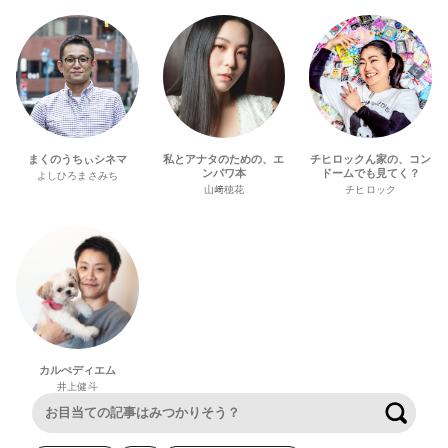
まくのうちぃシネマ
私とアナタのための、エ
チヒロックん家の、コン
ンパワ本
ドームでも見てく？
よしひろまさみち
山﨑穂花
チヒロック
カルぺディエム
井上健斗
検索