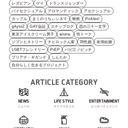
レズビアン
ゲイ
トランスジェンダー
バイセクシュアル
アロマンティック
アセクシュアル
カップル
まくのうちぃシネマ
映画
Pickles!
gAytoZ
GAY会話
スナップログ
恋の三十一文字
東京アイスクリーム男子
anone.
性トーク
ジブンヒストリー
チヒロックん家
同性婚
友情結婚
LGBTフレンドリー
PrEP
バビ江ノビッチ
ブリアナ・ギガンテ
しんたか
自分らしく生きるプロジェクト
ARTICLE CATEGORY
NEWS
LIFE STYLE
ENTERTAINMENT
ニュース
ライフスタイル
エンターテイメント