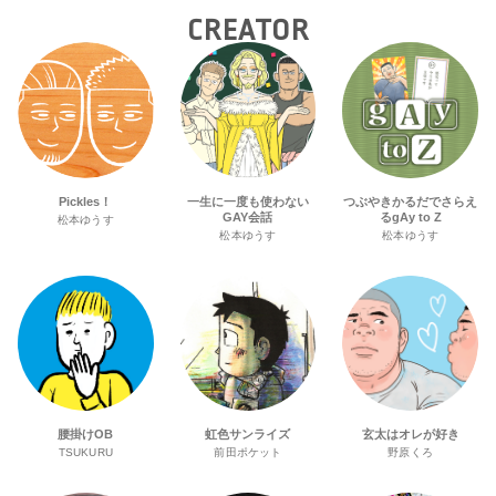
CREATOR
Pickles！
一生に一度も使わない
つぶやきかるだでさらえ
GAY会話
るgAy to Z
松本ゆうす
松本ゆうす
松本ゆうす
腰掛けOB
虹色サンライズ
玄太はオレが好き
TSUKURU
前田ポケット
野原くろ