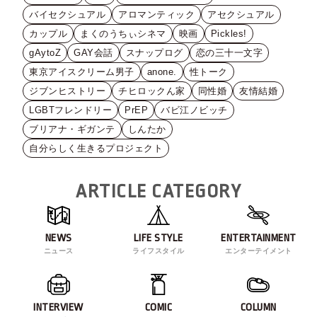
バイセクシュアル
アロマンティック
アセクシュアル
カップル
まくのうちぃシネマ
映画
Pickles!
gAytoZ
GAY会話
スナップログ
恋の三十一文字
東京アイスクリーム男子
anone.
性トーク
ジブンヒストリー
チヒロックん家
同性婚
友情結婚
LGBTフレンドリー
PrEP
バビ江ノビッチ
ブリアナ・ギガンテ
しんたか
自分らしく生きるプロジェクト
ARTICLE CATEGORY
NEWS
LIFE STYLE
ENTERTAINMENT
ニュース
ライフスタイル
エンターテイメント
INTERVIEW
COMIC
COLUMN