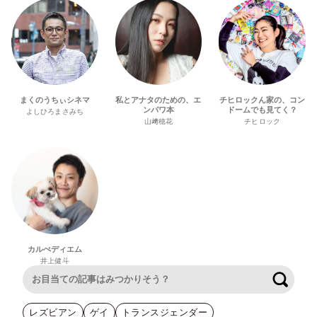
まくのうちぃシネマ
私とアナタのための、エ
チヒロックん家の、コン
ンパワ本
ドームでも見てく？
よしひろまさみち
山﨑穂花
チヒロック
カルぺディエム
井上健斗
検索
レズビアン
ゲイ
トランスジェンダー