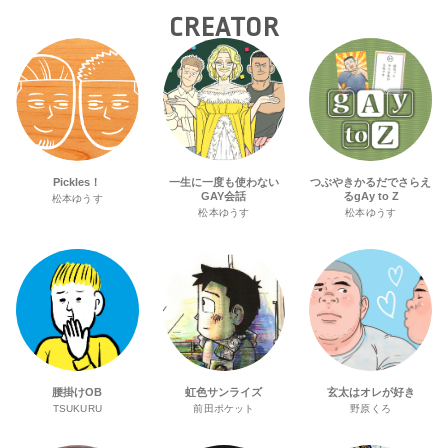
CREATOR
Pickles！
一生に一度も使わない
つぶやきかるだでさらえ
GAY会話
るgAy to Z
松本ゆうす
松本ゆうす
松本ゆうす
腰掛けOB
虹色サンライズ
玄太はオレが好き
TSUKURU
前田ポケット
野原くろ