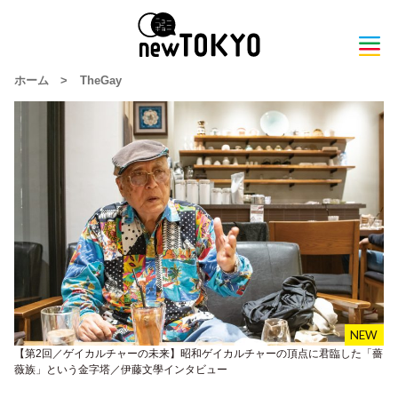
ホーム
>
TheGay
【第2回／ゲイカルチャーの未来】昭和ゲイカルチャーの頂点に君臨した「薔
薇族」という金字塔／伊藤文學インタビュー