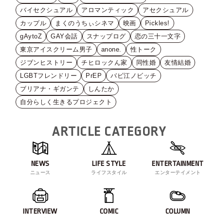
バイセクシュアル
アロマンティック
アセクシュアル
カップル
まくのうちぃシネマ
映画
Pickles!
gAytoZ
GAY会話
スナップログ
恋の三十一文字
東京アイスクリーム男子
anone.
性トーク
ジブンヒストリー
チヒロックん家
同性婚
友情結婚
LGBTフレンドリー
PrEP
バビ江ノビッチ
ブリアナ・ギガンテ
しんたか
自分らしく生きるプロジェクト
ARTICLE CATEGORY
NEWS
LIFE STYLE
ENTERTAINMENT
ニュース
ライフスタイル
エンターテイメント
INTERVIEW
COMIC
COLUMN