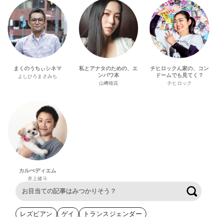
まくのうちぃシネマ
私とアナタのための、エ
チヒロックん家の、コン
ンパワ本
ドームでも見てく？
よしひろまさみち
山﨑穂花
チヒロック
カルぺディエム
井上健斗
検索
レズビアン
ゲイ
トランスジェンダー