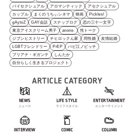
バイセクシュアル
アロマンティック
アセクシュアル
カップル
まくのうちぃシネマ
映画
Pickles!
gAytoZ
GAY会話
スナップログ
恋の三十一文字
東京アイスクリーム男子
anone.
性トーク
ジブンヒストリー
チヒロックん家
同性婚
友情結婚
LGBTフレンドリー
PrEP
バビ江ノビッチ
ブリアナ・ギガンテ
しんたか
自分らしく生きるプロジェクト
ARTICLE CATEGORY
NEWS
LIFE STYLE
ENTERTAINMENT
ニュース
ライフスタイル
エンターテイメント
INTERVIEW
COMIC
COLUMN