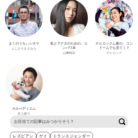
まくのうちぃシネマ
私とアナタのための、エ
チヒロックん家の、コン
ンパワ本
ドームでも見てく？
よしひろまさみち
山﨑穂花
チヒロック
カルぺディエム
井上健斗
検索
レズビアン
ゲイ
トランスジェンダー