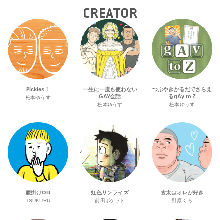
CREATOR
Pickles！
一生に一度も使わない
つぶやきかるだでさらえ
GAY会話
るgAy to Z
松本ゆうす
松本ゆうす
松本ゆうす
腰掛けOB
虹色サンライズ
玄太はオレが好き
TSUKURU
前田ポケット
野原くろ