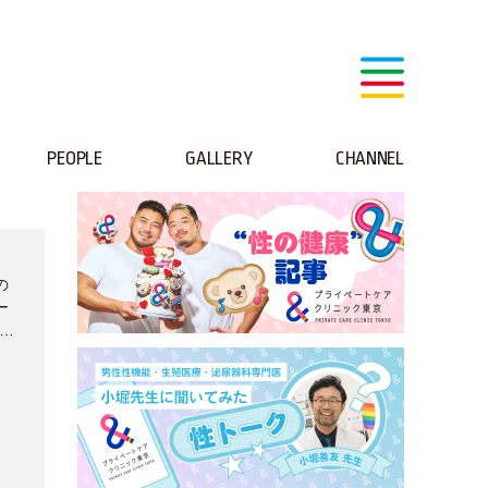
PEOPLE
GALLERY
CHANNEL
の
ー
様性