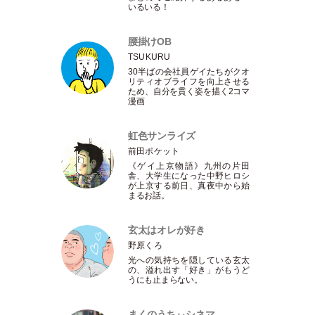
いるいる！
腰掛けOB
TSUKURU
30半ばの会社員ゲイたちがクオ
リティオブライフを向上させる
ため、自分を貫く姿を描く2コマ
漫画
虹色サンライズ
前田ポケット
《ゲイ上京物語》九州の片田
舎、大学生になった中野ヒロシ
が上京する前日、真夜中から始
まるお話。
玄太はオレが好き
野原くろ
光への気持ちを隠している玄太
の、溢れ出す
「
好き
」
がもうど
うにも止まらない。
まくのうちぃシネマ