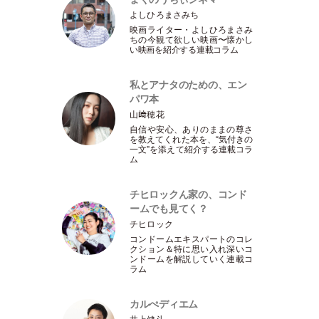
よしひろまさみち
映画ライター
・
よしひろまさみ
ちの今観て欲しい映画〜懐かし
い映画を紹介する連載コラム
私とアナタのための、エン
パワ本
山﨑穂花
自信や安心、ありのままの尊さ
を教えてくれた本を、“気付きの
一文”を添えて紹介する連載コラ
ム
チヒロックん家の、コンド
ームでも見てく？
チヒロック
コンドームエキスパートのコレ
クション＆特に思い入れ深いコ
ンドームを解説していく連載コ
ラム
カルぺディエム