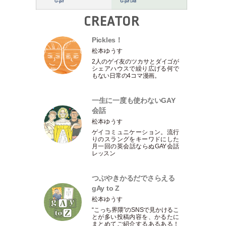
CREATOR
Pickles！
松本ゆうす
2人のゲイ友のツカサとダイゴが
シェアハウスで繰り広げる何で
もない日常の4コマ漫画。
一生に一度も使わないGAY
会話
松本ゆうす
ゲイコミュニケーション。流行
りのスラングをキーワドにした
月一回の英会話ならぬGAY会話
レッスン
つぶやきかるだでさらえる
gAy to Z
松本ゆうす
“こっち界隈”のSNSで見かけるこ
とが多い投稿内容を、かるたに
まとめてご紹介するあるある！