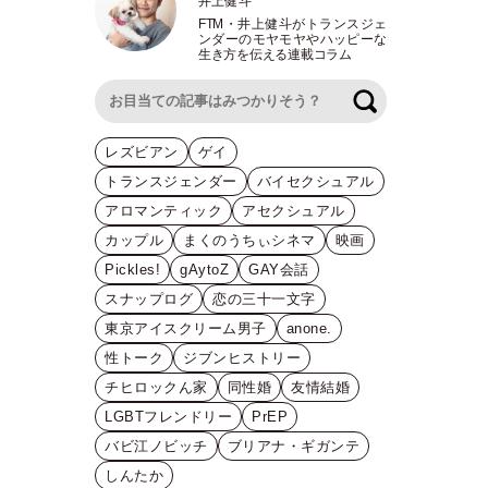
井上健斗
FTM
・
井上健斗がトランスジェ
ンダーのモヤモヤやハッピーな
生き方を伝える連載コラム
検索
レズビアン
ゲイ
トランスジェンダー
バイセクシュアル
アロマンティック
アセクシュアル
カップル
まくのうちぃシネマ
映画
Pickles!
gAytoZ
GAY会話
スナップログ
恋の三十一文字
東京アイスクリーム男子
anone.
性トーク
ジブンヒストリー
チヒロックん家
同性婚
友情結婚
LGBTフレンドリー
PrEP
バビ江ノビッチ
ブリアナ・ギガンテ
しんたか