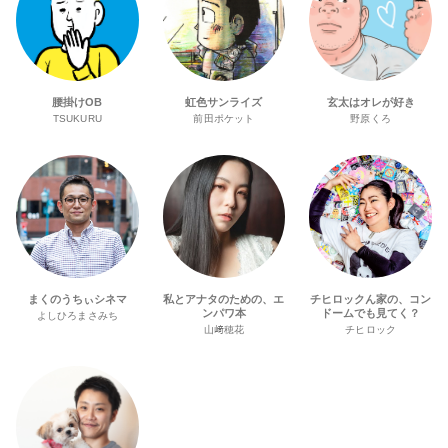
腰掛けOB
虹色サンライズ
玄太はオレが好き
TSUKURU
前田ポケット
野原くろ
まくのうちぃシネマ
私とアナタのための、エ
チヒロックん家の、コン
ンパワ本
ドームでも見てく？
よしひろまさみち
山﨑穂花
チヒロック