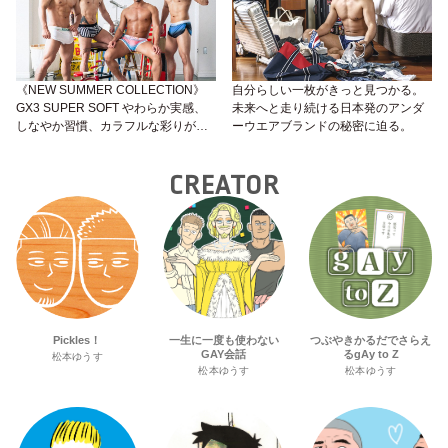
《NEW SUMMER COLLECTION》
自分らしい一枚がきっと見つかる。
GX3 SUPER SOFT やわらか実感、
未来へと走り続ける日本発のアンダ
しなやか習慣、カラフルな彩りが包
ーウエアブランドの秘密に迫る。
み込む キミを笑顔にする。
CREATOR
Pickles！
一生に一度も使わない
つぶやきかるだでさらえ
GAY会話
るgAy to Z
松本ゆうす
松本ゆうす
松本ゆうす