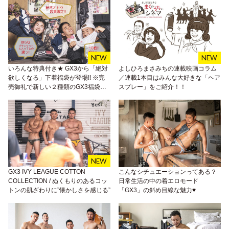
いろんな特典付き★ GX3から「絶対
よしひろまさみちの連載映画コラム
欲しくなる」下着福袋が登場!! ※完
／連載1本目はみんな大好きな「ヘア
売御礼で新しい２種類のGX3福袋の
スプレー」をご紹介！！
発売が決定！
GX3 IVY LEAGUE COTTON
こんなシチュエーションってある？
COLLECTION / ぬくもりのあるコッ
日常生活の中の着エロモード
トンの肌ざわりに”懐かしさを感じる”
「GX3」の斜め目線な魅力♥