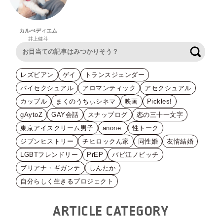
カルぺディエム
井上健斗
検索
レズビアン
ゲイ
トランスジェンダー
バイセクシュアル
アロマンティック
アセクシュアル
カップル
まくのうちぃシネマ
映画
Pickles!
gAytoZ
GAY会話
スナップログ
恋の三十一文字
東京アイスクリーム男子
anone.
性トーク
ジブンヒストリー
チヒロックん家
同性婚
友情結婚
LGBTフレンドリー
PrEP
バビ江ノビッチ
ブリアナ・ギガンテ
しんたか
自分らしく生きるプロジェクト
ARTICLE CATEGORY