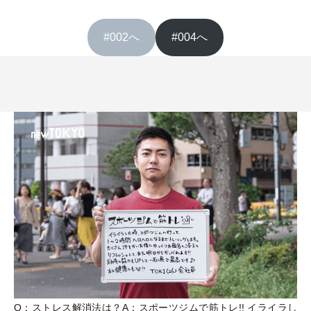
#002へ
#004へ
Q：ストレス解消法は？A：スポーツジムで筋トレ!! イライラし