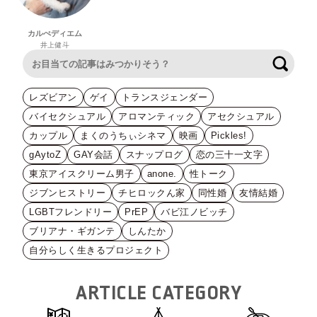
カルぺディエム
井上健斗
検索
レズビアン
ゲイ
トランスジェンダー
バイセクシュアル
アロマンティック
アセクシュアル
カップル
まくのうちぃシネマ
映画
Pickles!
gAytoZ
GAY会話
スナップログ
恋の三十一文字
東京アイスクリーム男子
anone.
性トーク
ジブンヒストリー
チヒロックん家
同性婚
友情結婚
LGBTフレンドリー
PrEP
バビ江ノビッチ
ブリアナ・ギガンテ
しんたか
自分らしく生きるプロジェクト
ARTICLE CATEGORY