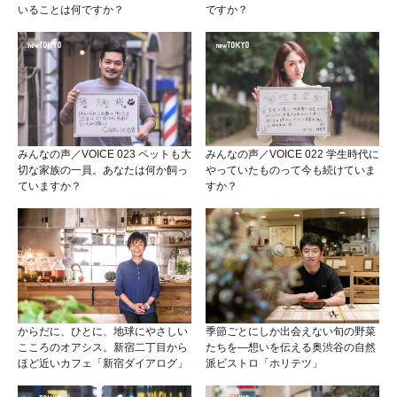
いることは何ですか？
ですか？
みんなの声／VOICE 023 ペットも大
みんなの声／VOICE 022 学生時代に
切な家族の一員。あなたは何か飼っ
やっていたものって今も続けていま
ていますか？
すか？
からだに、ひとに、地球にやさしい
季節ごとにしか出会えない旬の野菜
こころのオアシス。新宿二丁目から
たちを―想いを伝える奥渋谷の自然
ほど近いカフェ「新宿ダイアログ」
派ビストロ「ホリテツ」