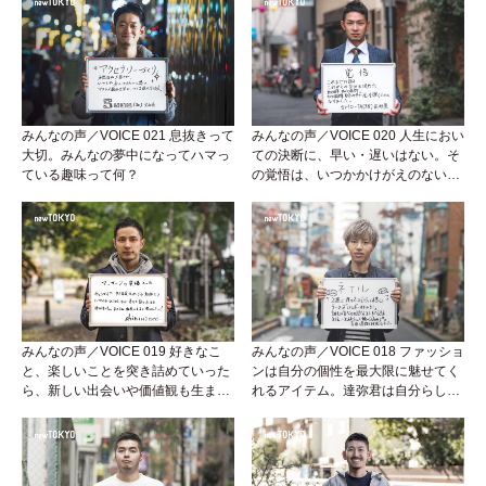
みんなの声／VOICE 021 息抜きって
みんなの声／VOICE 020 人生におい
大切。みんなの夢中になってハマっ
ての決断に、早い・遅いはない。そ
ている趣味って何？
の覚悟は、いつかかけがえのない宝
になる。そう信じて！！
みんなの声／VOICE 019 好きなこ
みんなの声／VOICE 018 ファッショ
と、楽しいことを突き詰めていった
ンは自分の個性を最大限に魅せてく
ら、新しい出会いや価値観も生まれ
れるアイテム。達弥君は自分らしく
た。そういう気づきって最高だよ
キラキラ輝いてます★★★
ね！