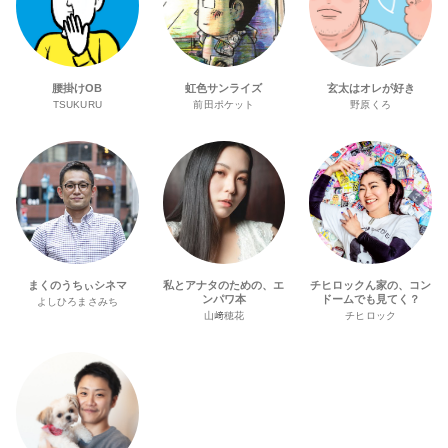
腰掛けOB
虹色サンライズ
玄太はオレが好き
TSUKURU
前田ポケット
野原くろ
まくのうちぃシネマ
私とアナタのための、エ
チヒロックん家の、コン
ンパワ本
ドームでも見てく？
よしひろまさみち
山﨑穂花
チヒロック