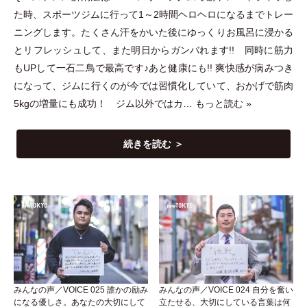
た時、スポーツジムに行って1～2時間ヘロヘロになるまでトレー
ニングします。たくさん汗をかいた後にゆっくりお風呂に浸かる
とリフレッシュして、また明日からガンバれます!! 同時に筋力
もUPして一石二鳥で最高です♪あと健康にも!! 爽快感が病みつき
になって、ジムに行くのが今では習慣化していて、おかげで筋肉
5kgの増量にも成功！ ジム以外ではカ…
もっと読む »
続きを読む ＞
みんなの声／VOICE 025 誰かの励み
みんなの声／VOICE 024 自分を奮い
になる優しさ。あなたの大切にして
立たせる、大切にしている言葉は何