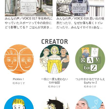
みんなの声／VOICE 017 学生時代に
みんなの声／VOICE 016 思い出の場
やっていたスポーツって今の自分に
所だったり、なぜか落ち着くトイレ
どう影響してる？ ごはんが大好きな
だったり、みんなイロイロ♫あなた
けんた君の声を聞いてみよう。
の大好きな場所ってどこ？
CREATOR
Pickles！
一生に一度も使わない
つぶやきかるだでさらえ
GAY会話
るgAy to Z
松本ゆうす
松本ゆうす
松本ゆうす