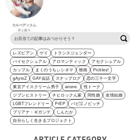
カルぺディエム
井上健斗
検索
レズビアン
ゲイ
トランスジェンダー
バイセクシュアル
アロマンティック
アセクシュアル
カップル
まくのうちぃシネマ
映画
Pickles!
gAytoZ
GAY会話
スナップログ
恋の三十一文字
東京アイスクリーム男子
anone.
性トーク
ジブンヒストリー
チヒロックん家
同性婚
友情結婚
LGBTフレンドリー
PrEP
バビ江ノビッチ
ブリアナ・ギガンテ
しんたか
自分らしく生きるプロジェクト
ARTICLE CATEGORY