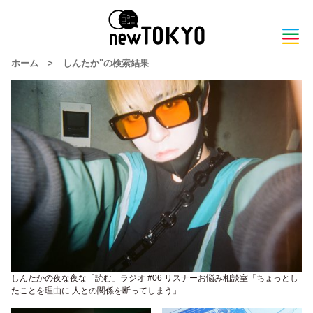
ホーム
>
しんたか"の検索結果
しんたかの夜な夜な「読む」ラジオ #06 リスナーお悩み相談室「ちょっとし
たことを理由に 人との関係を断ってしまう」