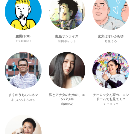
腰掛けOB
虹色サンライズ
玄太はオレが好き
TSUKURU
前田ポケット
野原くろ
まくのうちぃシネマ
私とアナタのための、エ
チヒロックん家の、コン
ンパワ本
ドームでも見てく？
よしひろまさみち
山﨑穂花
チヒロック