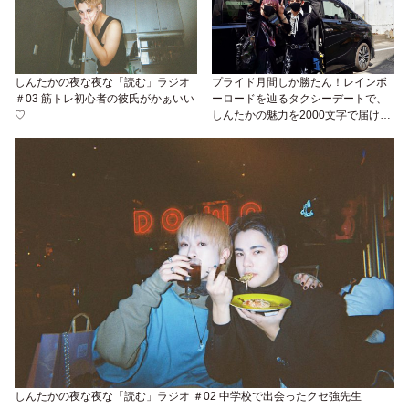
しんたかの夜な夜な「読む」ラジオ
プライド月間しか勝たん！レインボ
＃03 筋トレ初心者の彼氏がかぁいい
ーロードを辿るタクシーデートで、
♡
しんたかの魅力を2000文字で届ける
♡
しんたかの夜な夜な「読む」ラジオ ＃02 中学校で出会ったクセ強先生