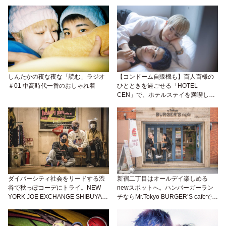
しんたかの夜な夜な「読む」ラジオ
【コンドーム自販機も】百人百様の
＃01 中高時代一番のおしゃれ着
ひとときを過ごせる「HOTEL
CEN」で、ホテルステイを満喫しよ
うかな。
ダイバーシティ社会をリードする渋
新宿二丁目はオールデイ楽しめる
谷で秋っぽコーデにトライ。NEW
newスポットへ。ハンバーガーラン
YORK JOE EXCHANGE SHIBUYAで
チならMr.Tokyo BURGER’S cafeでお
出会う、新しい“自分らしい”
腹いっぱい。