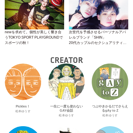
newを求めて。個性が美しく響き合
次世代を予感させるパーソナルアパ
うTOKYO SPORT PLAYGROUNDで
レルブランド「SHIN」
スポーツの秋！
20代カップルのセクシュアリティと
の向き合い方とは？
CREATOR
Pickles！
一生に一度も使わない
つぶやきかるだでさらえ
GAY会話
るgAy to Z
松本ゆうす
松本ゆうす
松本ゆうす