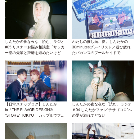
しんたかの夜な夜な「読む」ラジオ
わたしの推し面、夏。しんたかの
#05 リスナーお悩み相談室「サッカ
30minutesプレイリスト／遊び疲れ
ー部の先輩と距離を縮めたいけど、
たバカンスのプールサイドで
受験の邪魔にはなりたくない。どう
すればいい？」
【日常スナップログ】しんたか
しんたかの夜な夜な「読む」ラジオ
in「THE FLAVOR DESIGN®︎
＃04 しんたかファン“チサゴコロ”へ
“STORE” TOKYO 」カップルでファ
の愛が溢れてどない
ブリックミストをDIYしてきた♡