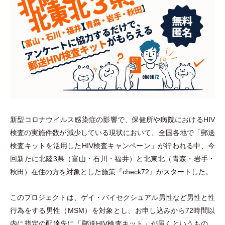
新型コロナウイルス感染症の影響で、保健所や病院におけるHIV
検査の実施件数が減少している現状において、全国各地で
「
郵送
検査キットを活用したHIV検査キャンペーン
」
が行われる中、今
回新たに北陸3県
（
富山
・
石川
・
福井
）
と北東北
（
青森
・
岩手
・
秋田
）
在住の方を対象とした施策『check72』がスタートした。
このプロジェクトは、ゲイ
・
バイセクシュアル男性など男性と性
行為をする男性
（
MSM
）
を対象とし、お申し込みから72時間以
内に指定の配達先に
「
郵送HIV検査キット
」
が届くというもの。