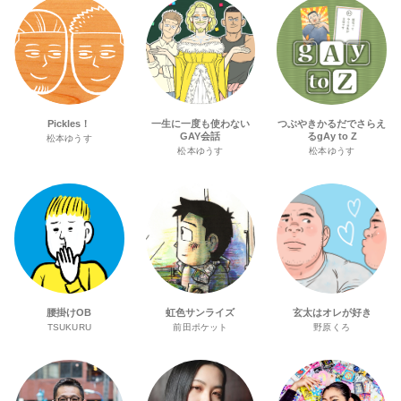
Pickles！
一生に一度も使わない
つぶやきかるだでさらえ
GAY会話
るgAy to Z
松本ゆうす
松本ゆうす
松本ゆうす
腰掛けOB
虹色サンライズ
玄太はオレが好き
TSUKURU
前田ポケット
野原くろ