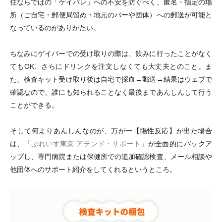
住ならではの
「
ゲイバレ
」
への不安を防ぐべく、匿名
・
指定の場
所
（
ご自宅
・
郵便局留め
・
地元のバーや団体
）
への郵送が可能と
なっているのがありがたい。
ちなみにゲイバーでの受け取りの際は、飲みに行ったことがなく
てもOK、さらにドリンクを注文しなくても大丈夫とのこと。ま
た、検査キット受け取り後は自宅で採血→郵送→結果はウェブで
確認なので、誰にも知られることなく最後まであんしんして行う
ことができる。
そして何よりあんしんなのが、万が一【陽性反応】が出た場合
は、
「
ぷれいす東京 アテンド
・
サポート
」
が全面的にバックア
ップし、専門病院または保健所での追加確認検査、メール相談や
他団体へのサポート紹介をしてくれるというところ。