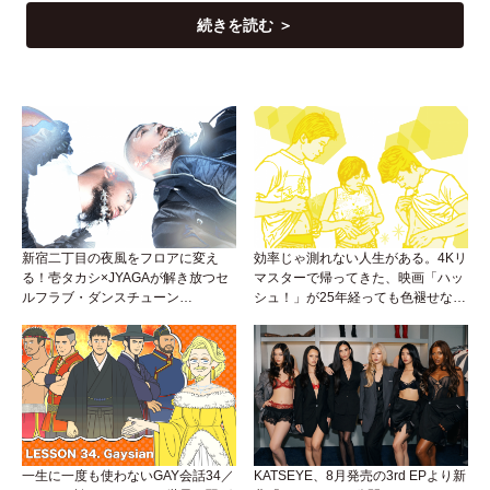
続きを読む ＞
新宿二丁目の夜風をフロアに変え
効率じゃ測れない人生がある。4Kリ
る！壱タカシ×JYAGAが解き放つセ
マスターで帰ってきた、映画「ハッ
ルフラブ・ダンスチューン
シュ！」が25年経っても色褪せない
「Okaaayyy!!!」が遂にリリース！
理由。
一生に一度も使わないGAY会話34／
KATSEYE、8月発売の3rd EPより新