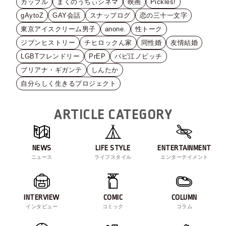
カップル
まくのうちぃシネマ
映画
Pickles!
gAytoZ
GAY会話
スナップログ
恋の三十一文字
東京アイスクリーム男子
anone.
性トーク
ジブンヒストリー
チヒロックん家
同性婚
友情結婚
LGBTフレンドリー
PrEP
バビ江ノビッチ
ブリアナ・ギガンテ
しんたか
自分らしく生きるプロジェクト
ARTICLE CATEGORY
NEWS
LIFE STYLE
ENTERTAINMENT
ニュース
ライフスタイル
エンターテイメント
INTERVIEW
COMIC
COLUMN
インタビュー
コミック
コラム