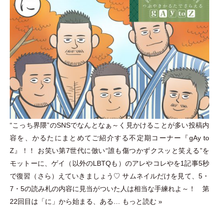
“こっち界隈”のSNSでなんとなぁ～く見かけることが多い投稿内
容を、かるたにまとめてご紹介する不定期コーナー『gAy to
Z』！！ お笑い第7世代に倣い“誰も傷つかずクスッと笑える”を
モットーに、ゲイ
（
以外のLBTQも
）
のアレやコレやを1記事5秒
で復習
（
さら
）
えていきましょう♡ サムネイルだけを見て、5
・
7
・
5の読み札の内容に見当がついた人は相当な手練れよ～！ 第
22回目は
「
に
」
から始まる、ある…
もっと読む »