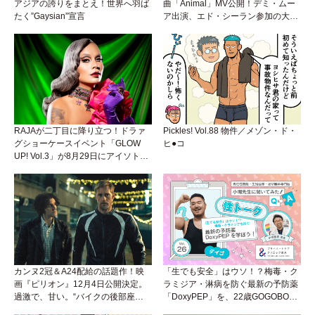
アジアの誇りをまとえ！世界へ羽ば
曲「Animal」MV公開！デミ・ムー
たく”Gaysian”宣言
ア出演、エド・シーラン参加の大胆
アンセムは必聴！
RAJAが二丁目に降り立つ！ドラァ
Pickles! Vol.88 物件／メゾン・ド・
グショーケースイベント「GLOW
ヒ●コ
UP! Vol.3」が8月29日にアイソトー
プラウンジで開催！
カンヌ2冠＆A24配給の話題作！映
「生でも安全」はウソ！？梅毒・ク
画『ピリオン』12月4日公開決定。
ラミジア・淋病を防ぐ最新の予防薬
過激で、甘い。“バイクの後部座
「DoxyPEP」を、22歳GOGOBOY
席”から始まるラブストーリー。
ダイゴと学ぼう！性トーク〜聞きに