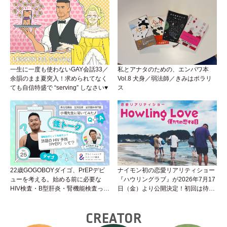
くいことは小堀先生に聞けばイイ！
（Vol.26）
一生に一度も使わないGAY会話33／
私とアナタのための、エンパワ本
余韻のまま夏突入！求められてなく
Vol.8 犬身／弱法師／きみはポラリ
ても自信特盛で “serving” しなさい♥
ス
22歳GOGOBOYダイゴ、PrEPデビ
ナイモン初の恋愛リアリティショー
ューを考える。始める前に必要な
『ハウリングラブ』が2026年7月17
HIV検査・B型肝炎・腎機能検査っ
日（金）より公開決定！初回は待望
て？開始前検査のヒミツを知ろう！
の“GMPD”編！？
性トーク～聞きにくいことは小堀先
CREATOR
生に聞けばイイ！（Vol.25）