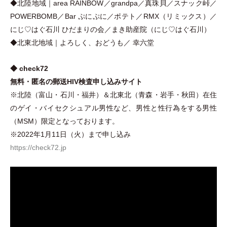
◆北陸地域｜area RAINBOW／grandpa／真珠貝／スナック峠／
POWERBOMB／Bar ぷにぷに／ポテト／RMX
（
リミックス
）
／
にじ♡はぐ石川 ひだまりの会／まき助産院
（
にじ♡はぐ石川
）
◆北東北地域｜よろしく、おどうも／ 幸六堂
◆ check72
無料
・
匿名の郵送HIV検査申し込みサイト
※北陸
（
富山
・
石川
・
福井
）
＆北東北
（
青森
・
岩手
・
秋田
）
在住
のゲイ
・
バイセクシュアル男性など、男性と性行為をする男性
（
MSM
）
限定となっております。
※2022年1月11日
（
火
）
まで申し込み
https://check72.jp