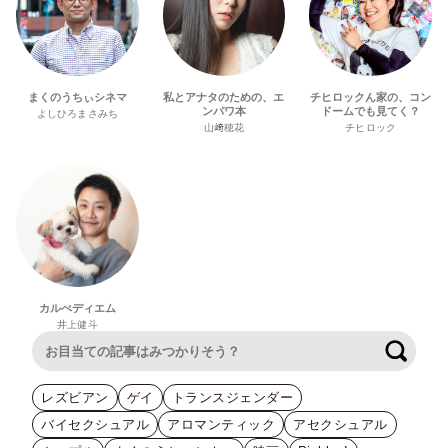
まくのうちぃシネマ
私とアナタのための、エ
チヒロックん家の、コン
ンパワ本
ドームでも見てく？
よしひろまさみち
山﨑穂花
チヒロック
カルぺディエム
井上健斗
検索
レズビアン
ゲイ
トランスジェンダー
バイセクシュアル
アロマンティック
アセクシュアル