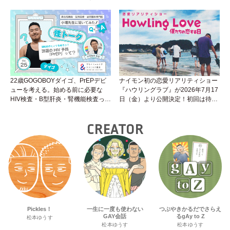
22歳GOGOBOYダイゴ、PrEPデビ
ナイモン初の恋愛リアリティショー
ューを考える。始める前に必要な
『ハウリングラブ』が2026年7月17
HIV検査・B型肝炎・腎機能検査っ
日（金）より公開決定！初回は待望
て？開始前検査のヒミツを知ろう！
の“GMPD”編！？
性トーク～聞きにくいことは小堀先
CREATOR
生に聞けばイイ！（Vol.25）
Pickles！
一生に一度も使わない
つぶやきかるだでさらえ
GAY会話
るgAy to Z
松本ゆうす
松本ゆうす
松本ゆうす