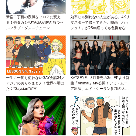
新宿二丁目の夜風をフロアに変え
効率じゃ測れない人生がある。4Kリ
る！壱タカシ×JYAGAが解き放つセ
マスターで帰ってきた、映画「ハッ
ルフラブ・ダンスチューン
シュ！」が25年経っても色褪せない
「Okaaayyy!!!」が遂にリリース！
理由。
一生に一度も使わないGAY会話34／
KATSEYE、8月発売の3rd EPより新
アジアの誇りをまとえ！世界へ羽ば
曲「Animal」MV公開！デミ・ムー
たく”Gaysian”宣言
ア出演、エド・シーラン参加の大胆
アンセムは必聴！