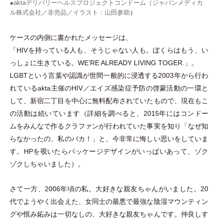
●aktaデリバリーヘルスプロジェクトコンドーム（ジャパンメディカ
ル株式会社／非売品／イラスト：山田参助
）
ケースの内側に書かれたメッセージは、
「
HIVを持っている人も、そうじゃない人も。ぼくらはもう、い
っしょに生きている。WE’RE ALREADY LIVING TOGER.
」
。
LGBTという言葉や認識が世間一般的に浸透する2003年から行わ
れているakta主催のHIV／エイズ感染症予防の啓蒙活動の一環と
して、新宿二丁目を中心に無料配布されていたもので、現在もこ
の活動は続いています
（
詳細を調べると、2015年にはコンドー
ムをみんなで作るクラファンが行われていた事実を知り
「
なぜ知
らなかったの、私のバカ！
」
と、今非常に悔しい思いをしていま
す。HPを覗いたらパッケージデザインがいっぱいあって、ゾク
ゾクしちゃいました
）
。
さて一方、2006年頃の私。大好きな親友ちゃんがいました。20
代でようやく出会えた、女同士の最悪で最強な陰湿マウンティン
グや恨み妬みは一切なしの、大好きな親友ちゃんです。仲良しす