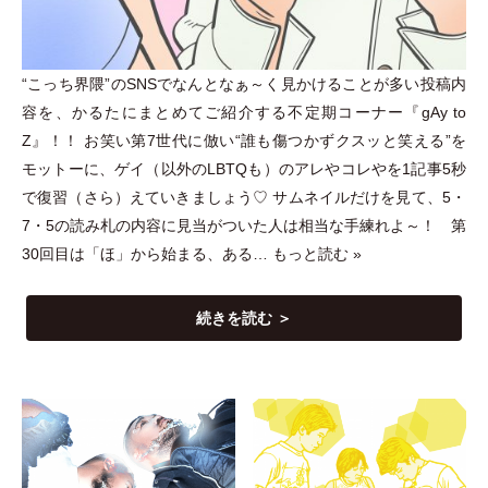
“こっち界隈”のSNSでなんとなぁ～く見かけることが多い投稿内
容を、かるたにまとめてご紹介する不定期コーナー『gAy to
Z』！！ お笑い第7世代に倣い“誰も傷つかずクスッと笑える”を
モットーに、ゲイ
（
以外のLBTQも
）
のアレやコレやを1記事5秒
で復習
（
さら
）
えていきましょう♡ サムネイルだけを見て、5
・
7
・
5の読み札の内容に見当がついた人は相当な手練れよ～！ 第
30回目は
「
ほ
」
から始まる、ある…
もっと読む »
続きを読む ＞