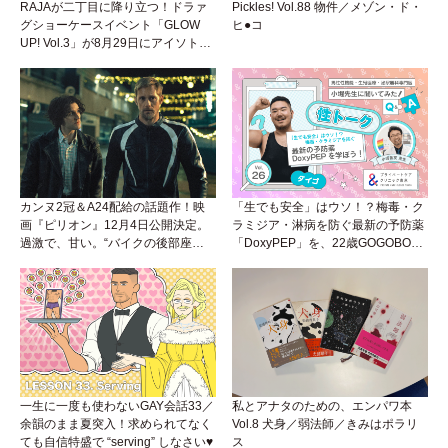
RAJAが二丁目に降り立つ！ドラァ
Pickles! Vol.88 物件／メゾン・ド・
グショーケースイベント「GLOW
ヒ●コ
UP! Vol.3」が8月29日にアイソトー
プラウンジで開催！
カンヌ2冠＆A24配給の話題作！映
「生でも安全」はウソ！？梅毒・ク
画『ピリオン』12月4日公開決定。
ラミジア・淋病を防ぐ最新の予防薬
過激で、甘い。“バイクの後部座
「DoxyPEP」を、22歳GOGOBOY
席”から始まるラブストーリー。
ダイゴと学ぼう！性トーク〜聞きに
くいことは小堀先生に聞けばイイ！
（Vol.26）
一生に一度も使わないGAY会話33／
私とアナタのための、エンパワ本
余韻のまま夏突入！求められてなく
Vol.8 犬身／弱法師／きみはポラリ
ても自信特盛で “serving” しなさい♥
ス