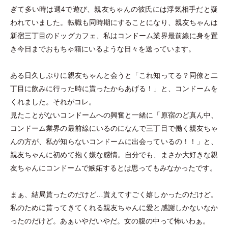
ぎて多い時は週4で遊び、親友ちゃんの彼氏には浮気相手だと疑
われていました。転職も同時期にすることになり、親友ちゃんは
新宿三丁目のドッグカフェ、私はコンドーム業界最前線に身を置
き今日までおもちゃ箱にいるような日々を送っています。
ある日久しぶりに親友ちゃんと会うと
「
これ知ってる？同僚と二
丁目に飲みに行った時に貰ったからあげる！
」
と、コンドームを
くれました。それがコレ。
見たことがないコンドームへの興奮と一緒に
「
原宿のど真ん中、
コンドーム業界の最前線にいるのになんで三丁目で働く親友ちゃ
んの方が、私が知らないコンドームに出会っているの！！
」
と、
親友ちゃんに初めて抱く嫌な感情。自分でも、まさか大好きな親
友ちゃんにコンドームで嫉妬するとは思ってもみなかったです。
まぁ、結局貰ったのだけど…貰えてすごく嬉しかったのだけど。
私のために貰ってきてくれる親友ちゃんに愛と感謝しかないなか
ったのだけど。あぁいやだいやだ。女の腹の中って怖いわぁ。