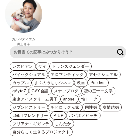
カルぺディエム
井上健斗
検索
レズビアン
ゲイ
トランスジェンダー
バイセクシュアル
アロマンティック
アセクシュアル
カップル
まくのうちぃシネマ
映画
Pickles!
gAytoZ
GAY会話
スナップログ
恋の三十一文字
東京アイスクリーム男子
anone.
性トーク
ジブンヒストリー
チヒロックん家
同性婚
友情結婚
LGBTフレンドリー
PrEP
バビ江ノビッチ
ブリアナ・ギガンテ
しんたか
自分らしく生きるプロジェクト