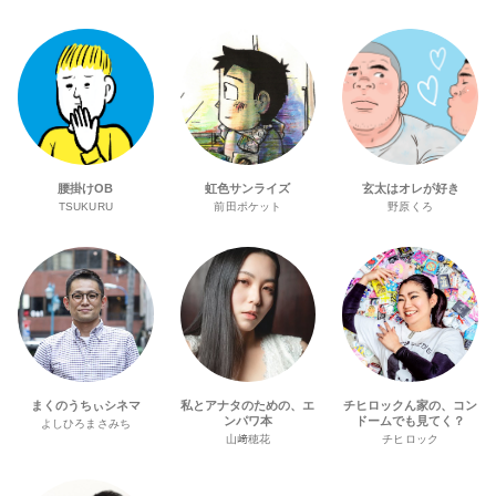
腰掛けOB
虹色サンライズ
玄太はオレが好き
TSUKURU
前田ポケット
野原くろ
まくのうちぃシネマ
私とアナタのための、エ
チヒロックん家の、コン
ンパワ本
ドームでも見てく？
よしひろまさみち
山﨑穂花
チヒロック